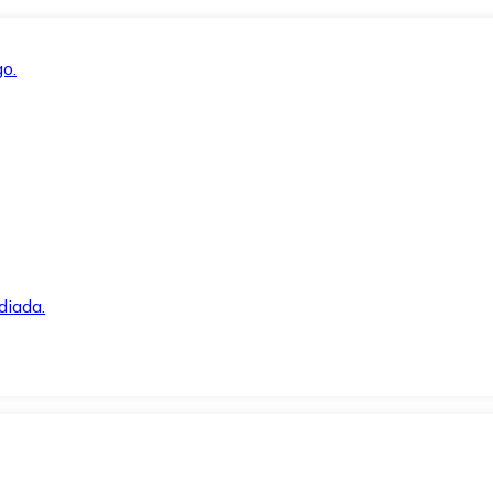
o.
diada.