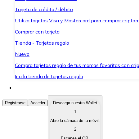
Tarjeta de crédito / débito
Utiliza tarjetas Visa y Mastercard para comprar criptom
Comprar con tarjeta
Tienda - Tarjetas regalo
Nuevo
Compra tarjetas regalo de tus marcas favoritas con cr
Ir a la tienda de tarjetas regalo
Comprar Criptomonedas
Registrarse
Acceder
Descarga nuestra Wallet
1
Compra criptomonedas con diferentes métodos de pag
Abre la cámara de tu móvil.
Vender Criptomonedas
2
Vende tus criptomonedas de forma rápida y segura.
Escanea el QR.