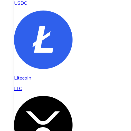
USDC
Litecoin
LTC