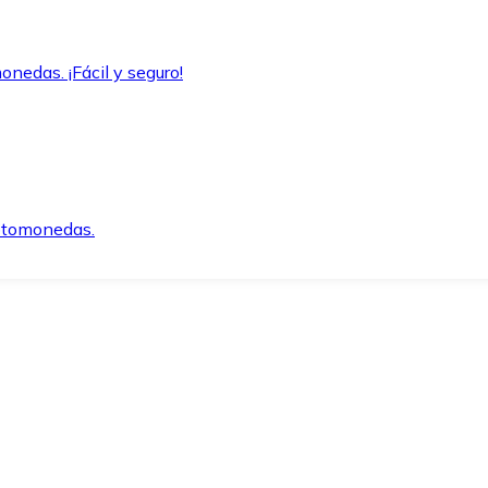
onedas. ¡Fácil y seguro!
iptomonedas.
o.