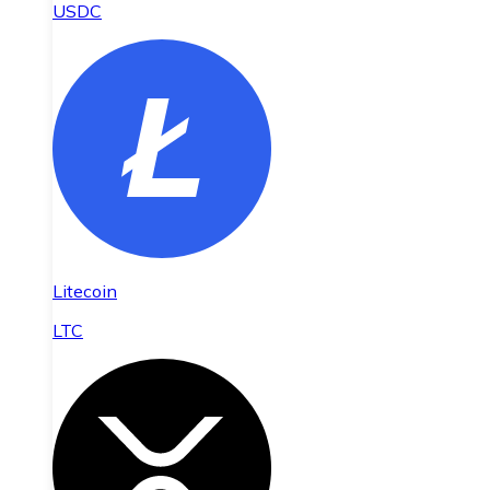
USDC
Litecoin
LTC