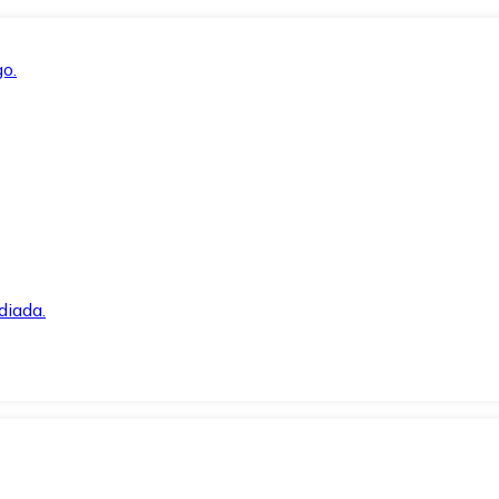
o.
diada.