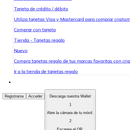
Tarjeta de crédito / débito
Utiliza tarjetas Visa y Mastercard para comprar criptom
Comprar con tarjeta
Tienda - Tarjetas regalo
Nuevo
Compra tarjetas regalo de tus marcas favoritas con cr
Ir a la tienda de tarjetas regalo
Comprar Criptomonedas
Registrarse
Acceder
Descarga nuestra Wallet
1
Compra criptomonedas con diferentes métodos de pag
Abre la cámara de tu móvil.
Vender Criptomonedas
2
Vende tus criptomonedas de forma rápida y segura.
Escanea el QR.