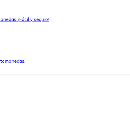
onedas. ¡Fácil y seguro!
iptomonedas.
o.