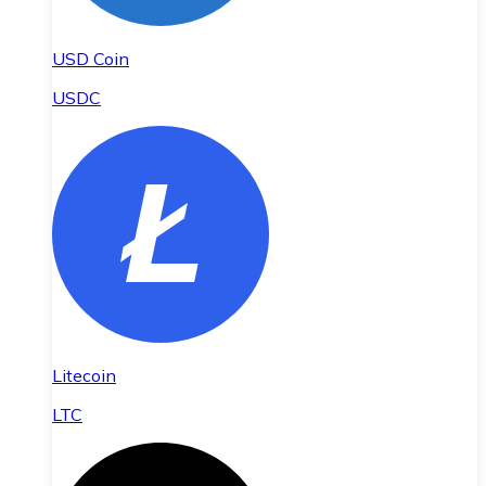
USD Coin
USDC
Litecoin
LTC