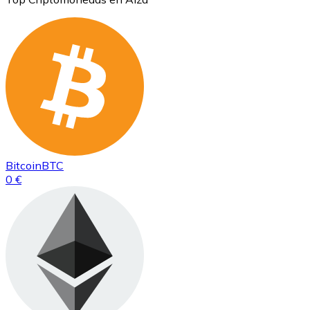
Bitcoin
BTC
0 €