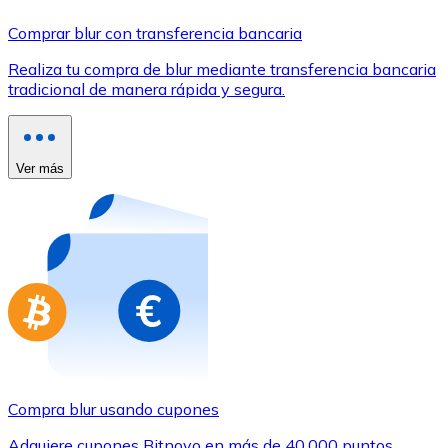
Comprar con Transferencia
Comprar blur con transferencia bancaria
Tarjeta de crédito / débito
Realiza tu compra de blur mediante transferencia bancaria
Utiliza tarjetas Visa y Mastercard para comprar criptom
tradicional de manera rápida y segura.
Comprar con tarjeta
Tienda - Tarjetas regalo
Ver más
Nuevo
Compra tarjetas regalo de tus marcas favoritas con cr
Ir a la tienda de tarjetas regalo
Compra blur usando cupones
Adquiere cupones Bitnovo en más de 40.000 puntos