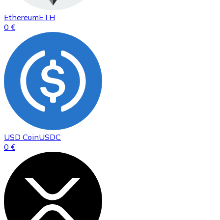
Ethereum
ETH
0 €
USD Coin
USDC
0 €