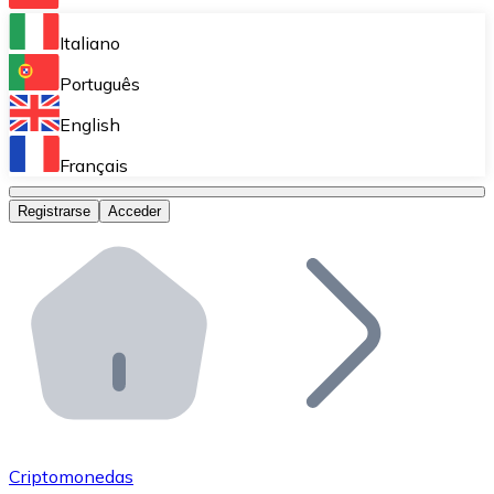
Bitnovo Ramp
Italiano
Integra nuestra solución en tu plataforma.
Português
Bitnovo Giftcards
English
Vende nuestras tarjetas regalo en tu negocio.
Français
Bitnovo OTC
Registrarse
Acceder
Realiza operaciones de gran volumen.
Bitnovo ATM
Integra un ATM Bitnovo en tu negocio y permite que t
Bitnovo API
Integra nuestra API en tu ecosistema.
Conviértete en Distribuidor
Únete a nuestra red de distribuidores.
Criptomonedas