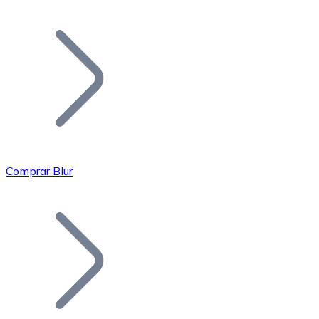
Listar Token
Añade tu proyecto a nuestro ecosistema.
Comprar Blur
Bitcoin
BTC