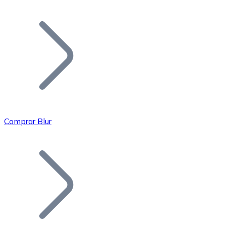
Listar Token
Añade tu proyecto a nuestro ecosistema.
Comprar Blur
Bitcoin
BTC