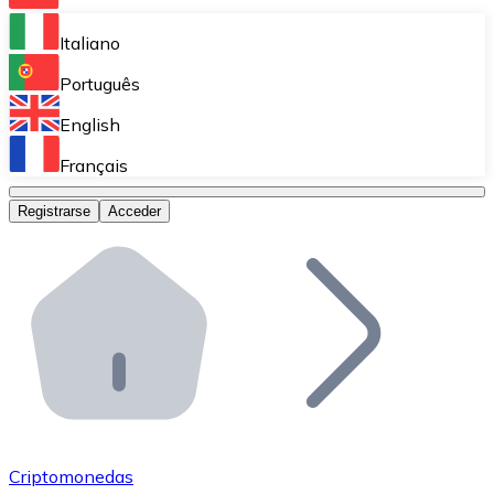
Bitnovo Ramp
Italiano
Integra nuestra solución en tu plataforma.
Português
Bitnovo Giftcards
English
Vende nuestras tarjetas regalo en tu negocio.
Français
Bitnovo OTC
Registrarse
Acceder
Realiza operaciones de gran volumen.
Bitnovo ATM
Integra un ATM Bitnovo en tu negocio y permite que t
Bitnovo API
Integra nuestra API en tu ecosistema.
Conviértete en Distribuidor
Únete a nuestra red de distribuidores.
Criptomonedas