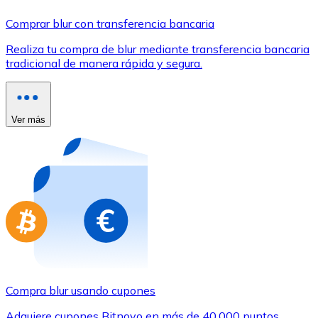
Comprar con Transferencia
Comprar blur con transferencia bancaria
Tarjeta de crédito / débito
Realiza tu compra de blur mediante transferencia bancaria
Utiliza tarjetas Visa y Mastercard para comprar criptom
tradicional de manera rápida y segura.
Comprar con tarjeta
Tienda - Tarjetas regalo
Ver más
Nuevo
Compra tarjetas regalo de tus marcas favoritas con cr
Ir a la tienda de tarjetas regalo
Compra blur usando cupones
Adquiere cupones Bitnovo en más de 40.000 puntos