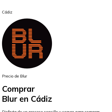
Cádiz
Ethereum
ETH
Precio de Blur
Comprar
Blur en Cádiz
USD Coin
Disfruta de un proceso sencillo y seguro para comprar,