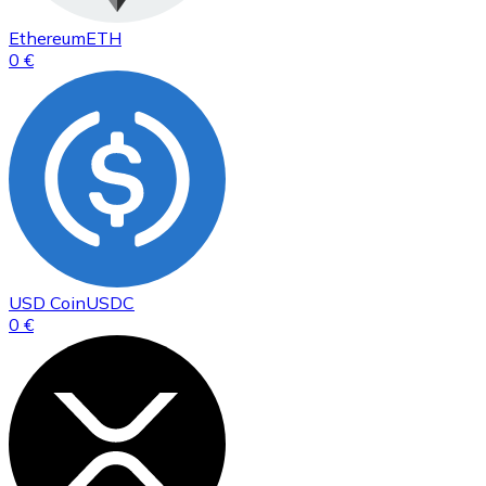
Ethereum
ETH
0 €
USD Coin
USDC
0 €