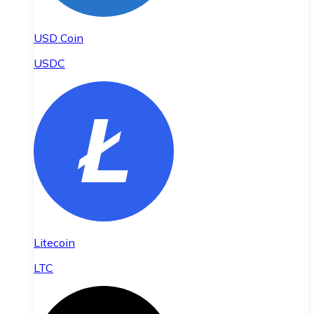
USD Coin
USDC
Litecoin
LTC