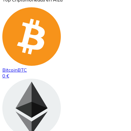
Bitcoin
BTC
0 €