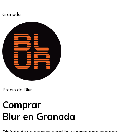
Granada
Ethereum
ETH
Precio de Blur
Comprar
Blur en Granada
USD Coin
Disfruta de un proceso sencillo y seguro para comprar,