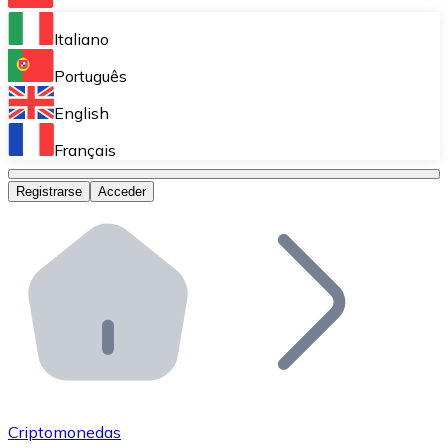
Bitnovo Ramp
Italiano
Integra nuestra solución en tu plataforma.
Português
Bitnovo Giftcards
English
Vende nuestras tarjetas regalo en tu negocio.
Français
Bitnovo OTC
Registrarse
Acceder
Realiza operaciones de gran volumen.
Bitnovo ATM
Integra un ATM Bitnovo en tu negocio y permite que t
Bitnovo API
Integra nuestra API en tu ecosistema.
Conviértete en Distribuidor
Únete a nuestra red de distribuidores.
Criptomonedas