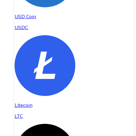
USD Coin
USDC
Litecoin
LTC