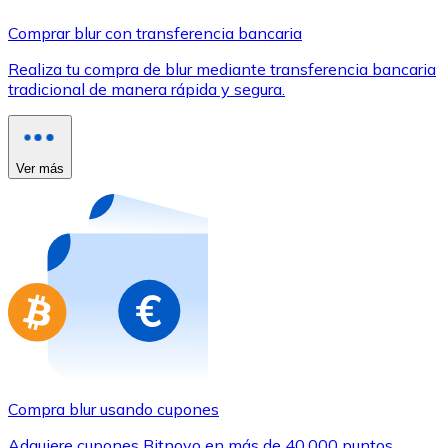
Comprar con Transferencia
Comprar blur con transferencia bancaria
Tarjeta de crédito / débito
Realiza tu compra de blur mediante transferencia bancaria
Utiliza tarjetas Visa y Mastercard para comprar criptom
tradicional de manera rápida y segura.
Comprar con tarjeta
Tienda - Tarjetas regalo
Ver más
Nuevo
Compra tarjetas regalo de tus marcas favoritas con cr
Ir a la tienda de tarjetas regalo
Compra blur usando cupones
Adquiere cupones Bitnovo en más de 40.000 puntos