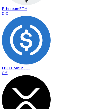
Ethereum
ETH
0 €
USD Coin
USDC
0 €