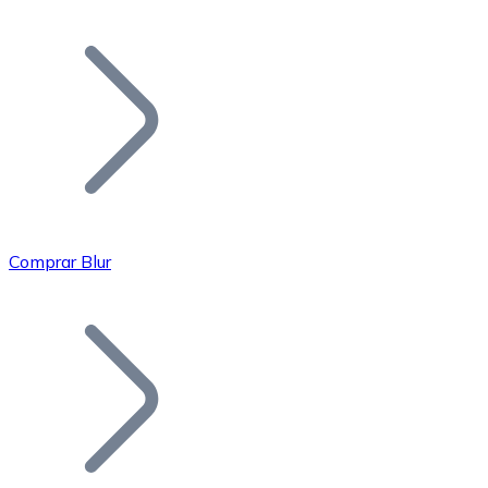
Listar Token
Añade tu proyecto a nuestro ecosistema.
Comprar Blur
Bitcoin
BTC