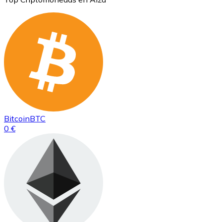
Bitcoin
BTC
0 €