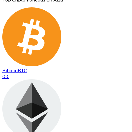
Bitcoin
BTC
0 €