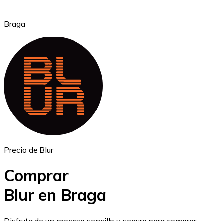
Braga
Ethereum
ETH
Precio de Blur
Comprar
Blur en Braga
USD Coin
Disfruta de un proceso sencillo y seguro para comprar,