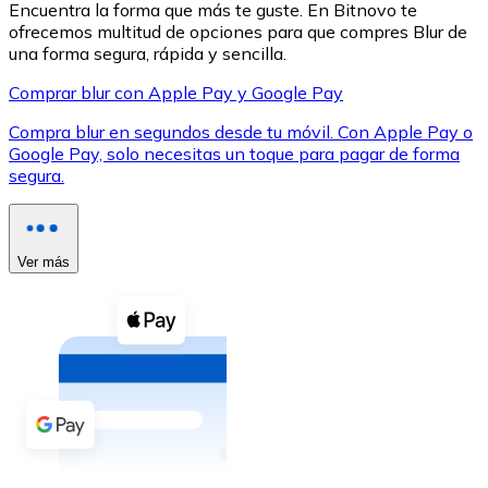
Encuentra la forma que más te guste. En Bitnovo te
ofrecemos multitud de opciones para que compres Blur de
una forma segura, rápida y sencilla.
Comprar blur con Apple Pay y Google Pay
Compra blur en segundos desde tu móvil. Con Apple Pay o
XRP
Google Pay, solo necesitas un toque para pagar de forma
segura.
XRP
Ver más
Ver todo
Efectivo
Compra criptomonedas con efectivo en tu tienda más 
Comprar con efectivo
Transferencia SEPA
Añade fondos a tu cuenta Bitnovo o realiza compras di