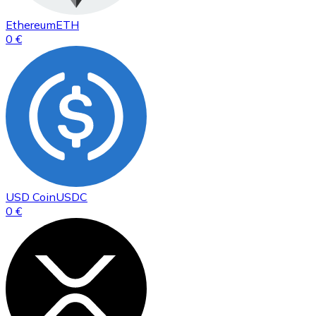
Ethereum
ETH
0 €
USD Coin
USDC
0 €