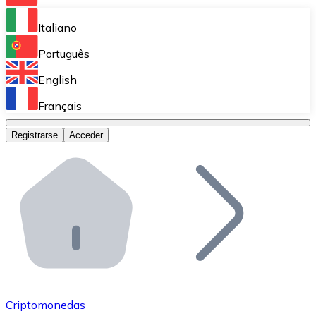
Bitnovo Ramp
Italiano
Integra nuestra solución en tu plataforma.
Português
Bitnovo Giftcards
English
Vende nuestras tarjetas regalo en tu negocio.
Français
Bitnovo OTC
Registrarse
Acceder
Realiza operaciones de gran volumen.
Bitnovo ATM
Integra un ATM Bitnovo en tu negocio y permite que t
Bitnovo API
Integra nuestra API en tu ecosistema.
Conviértete en Distribuidor
Únete a nuestra red de distribuidores.
Criptomonedas