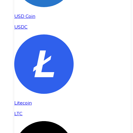
USD Coin
USDC
Litecoin
LTC