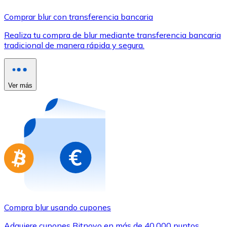
Comprar con Transferencia
Comprar blur con transferencia bancaria
Tarjeta de crédito / débito
Realiza tu compra de blur mediante transferencia bancaria
Utiliza tarjetas Visa y Mastercard para comprar criptom
tradicional de manera rápida y segura.
Comprar con tarjeta
Tienda - Tarjetas regalo
Ver más
Nuevo
Compra tarjetas regalo de tus marcas favoritas con cr
Ir a la tienda de tarjetas regalo
Compra blur usando cupones
Adquiere cupones Bitnovo en más de 40.000 puntos