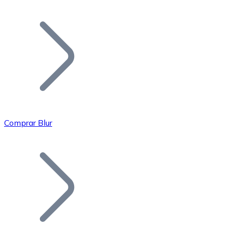
Listar Token
Añade tu proyecto a nuestro ecosistema.
Comprar Blur
Bitcoin
BTC