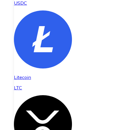
USDC
Litecoin
LTC