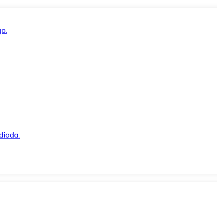
o.
diada.