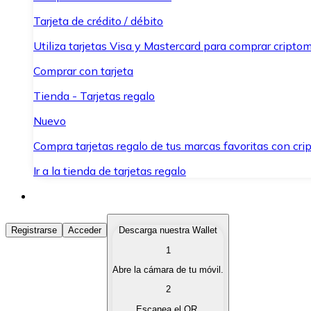
Tarjeta de crédito / débito
Utiliza tarjetas Visa y Mastercard para comprar criptom
Comprar con tarjeta
Tienda - Tarjetas regalo
Nuevo
Compra tarjetas regalo de tus marcas favoritas con cr
Ir a la tienda de tarjetas regalo
Comprar Criptomonedas
Registrarse
Acceder
Descarga nuestra Wallet
1
Compra criptomonedas con diferentes métodos de pag
Abre la cámara de tu móvil.
Vender Criptomonedas
2
Vende tus criptomonedas de forma rápida y segura.
Escanea el QR.