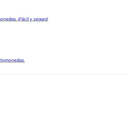
onedas. ¡Fácil y seguro!
iptomonedas.
o.