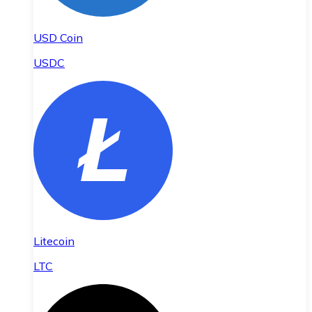
USD Coin
USDC
Litecoin
LTC