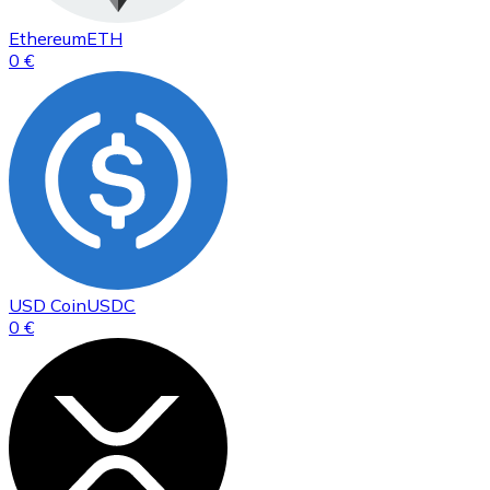
Ethereum
ETH
0 €
USD Coin
USDC
0 €