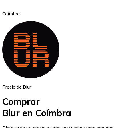
Coímbra
Ethereum
ETH
Precio de Blur
Comprar
Blur en Coímbra
USD Coin
Disfruta de un proceso sencillo y seguro para comprar,