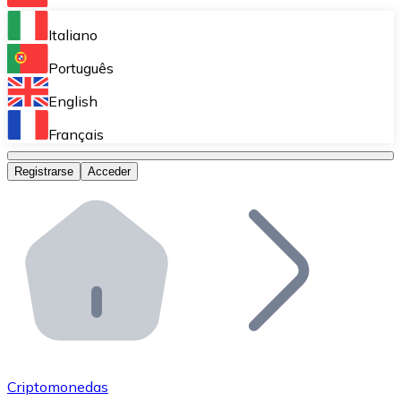
Bitnovo Ramp
Italiano
Integra nuestra solución en tu plataforma.
Português
Bitnovo Giftcards
English
Vende nuestras tarjetas regalo en tu negocio.
Français
Bitnovo OTC
Registrarse
Acceder
Realiza operaciones de gran volumen.
Bitnovo ATM
Integra un ATM Bitnovo en tu negocio y permite que t
Bitnovo API
Integra nuestra API en tu ecosistema.
Conviértete en Distribuidor
Únete a nuestra red de distribuidores.
Criptomonedas