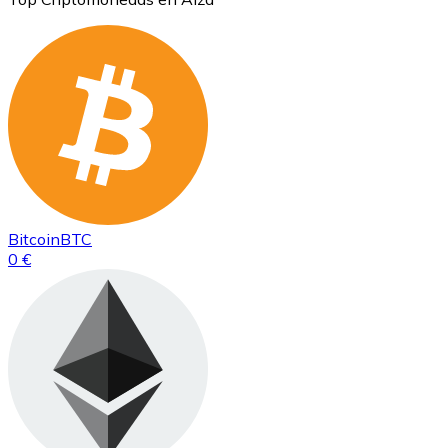
Bitcoin
BTC
0 €