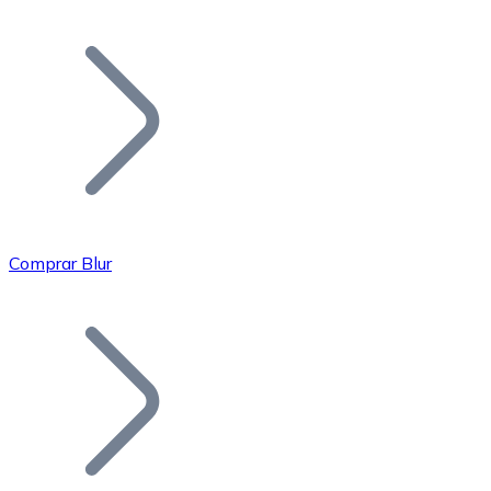
Listar Token
Añade tu proyecto a nuestro ecosistema.
Comprar Blur
Bitcoin
BTC