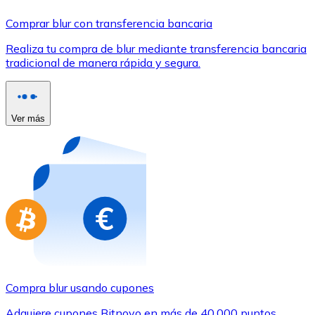
Comprar con Transferencia
Comprar blur con transferencia bancaria
Tarjeta de crédito / débito
Realiza tu compra de blur mediante transferencia bancaria
Utiliza tarjetas Visa y Mastercard para comprar criptom
tradicional de manera rápida y segura.
Comprar con tarjeta
Tienda - Tarjetas regalo
Ver más
Nuevo
Compra tarjetas regalo de tus marcas favoritas con cr
Ir a la tienda de tarjetas regalo
Compra blur usando cupones
Adquiere cupones Bitnovo en más de 40.000 puntos