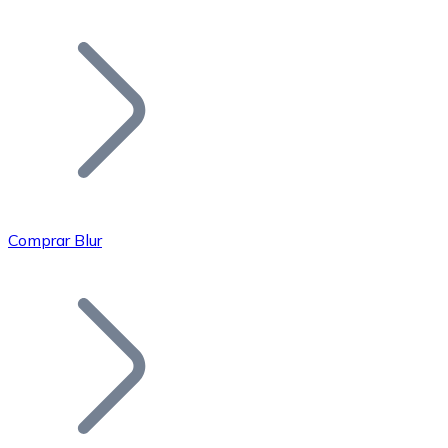
Listar Token
Añade tu proyecto a nuestro ecosistema.
Comprar Blur
Bitcoin
BTC