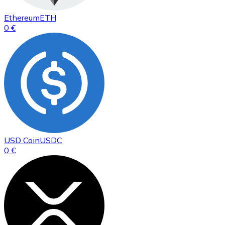
Ethereum
ETH
0 €
USD Coin
USDC
0 €