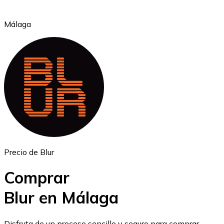
Málaga
Ethereum
ETH
Precio de Blur
Comprar
Blur en Málaga
USD Coin
Disfruta de un proceso sencillo y seguro para comprar,