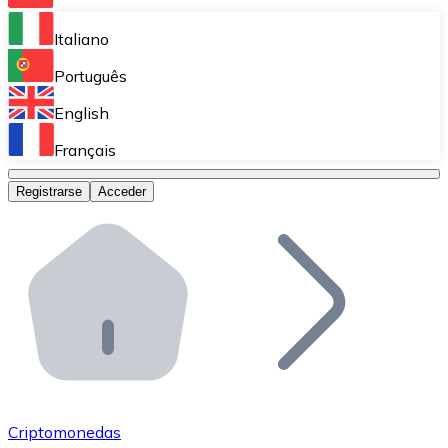
Bitnovo Ramp
Italiano
Integra nuestra solución en tu plataforma.
Português
Bitnovo Giftcards
English
Vende nuestras tarjetas regalo en tu negocio.
Français
Bitnovo OTC
Registrarse
Acceder
Realiza operaciones de gran volumen.
Bitnovo ATM
Integra un ATM Bitnovo en tu negocio y permite que t
Bitnovo API
Integra nuestra API en tu ecosistema.
Conviértete en Distribuidor
Únete a nuestra red de distribuidores.
Criptomonedas