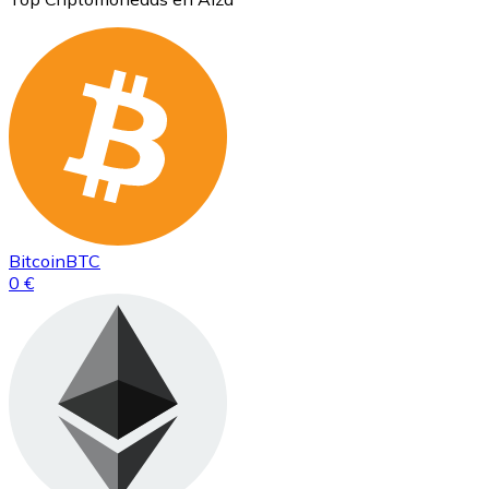
Bitcoin
BTC
0 €