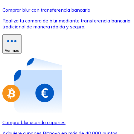
Comprar con Transferencia
Comprar blur con transferencia bancaria
Tarjeta de crédito / débito
Realiza tu compra de blur mediante transferencia bancaria
Utiliza tarjetas Visa y Mastercard para comprar criptom
tradicional de manera rápida y segura.
Comprar con tarjeta
Tienda - Tarjetas regalo
Ver más
Nuevo
Compra tarjetas regalo de tus marcas favoritas con cr
Ir a la tienda de tarjetas regalo
Compra blur usando cupones
Adquiere cupones Bitnovo en más de 40.000 puntos