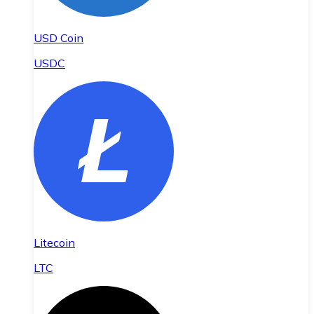
USD Coin
USDC
Litecoin
LTC