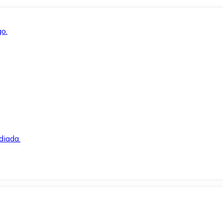
o.
diada.