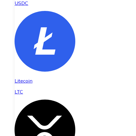
USDC
Litecoin
LTC