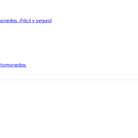
onedas. ¡Fácil y seguro!
iptomonedas.
o.