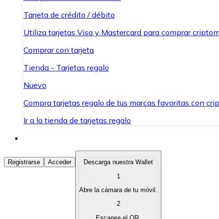
Tarjeta de crédito / débito
Utiliza tarjetas Visa y Mastercard para comprar criptom
Comprar con tarjeta
Tienda - Tarjetas regalo
Nuevo
Compra tarjetas regalo de tus marcas favoritas con cr
Ir a la tienda de tarjetas regalo
Comprar Criptomonedas
Registrarse
Acceder
Descarga nuestra Wallet
1
Compra criptomonedas con diferentes métodos de pag
Abre la cámara de tu móvil.
Vender Criptomonedas
2
Vende tus criptomonedas de forma rápida y segura.
Escanea el QR.