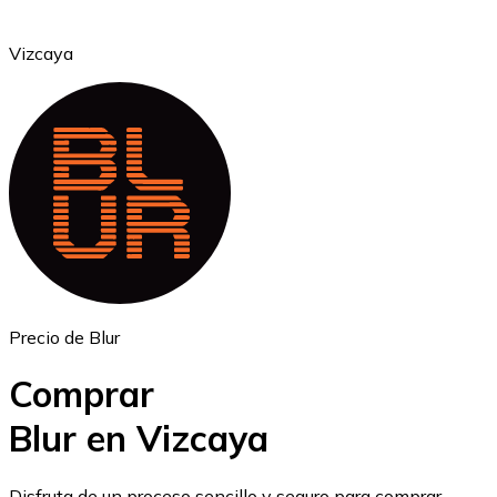
Vizcaya
Ethereum
ETH
Precio de Blur
Comprar
Blur en Vizcaya
USD Coin
Disfruta de un proceso sencillo y seguro para comprar,