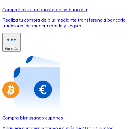
Comprar con Transferencia
Comprar blur con transferencia bancaria
Tarjeta de crédito / débito
Realiza tu compra de blur mediante transferencia bancaria
Utiliza tarjetas Visa y Mastercard para comprar criptom
tradicional de manera rápida y segura.
Comprar con tarjeta
Tienda - Tarjetas regalo
Ver más
Nuevo
Compra tarjetas regalo de tus marcas favoritas con cr
Ir a la tienda de tarjetas regalo
Compra blur usando cupones
Adquiere cupones Bitnovo en más de 40.000 puntos