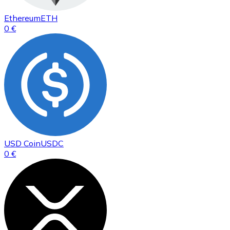
Ethereum
ETH
0 €
USD Coin
USDC
0 €