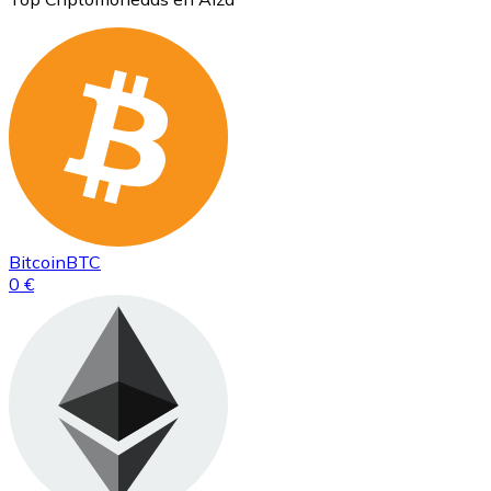
Bitcoin
BTC
0 €