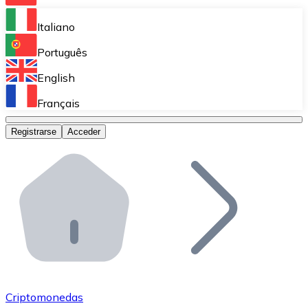
Bitnovo Ramp
Italiano
Integra nuestra solución en tu plataforma.
Português
Bitnovo Giftcards
English
Vende nuestras tarjetas regalo en tu negocio.
Français
Bitnovo OTC
Registrarse
Acceder
Realiza operaciones de gran volumen.
Bitnovo ATM
Integra un ATM Bitnovo en tu negocio y permite que t
Bitnovo API
Integra nuestra API en tu ecosistema.
Conviértete en Distribuidor
Únete a nuestra red de distribuidores.
Criptomonedas