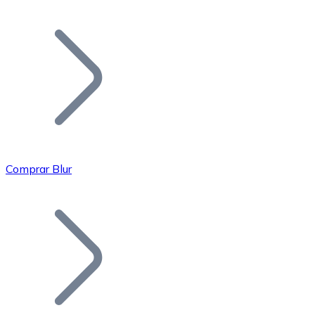
Listar Token
Añade tu proyecto a nuestro ecosistema.
Comprar Blur
Bitcoin
BTC