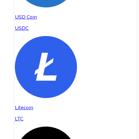
USD Coin
USDC
Litecoin
LTC