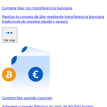
Comprar con Transferencia
Comprar blur con transferencia bancaria
Tarjeta de crédito / débito
Realiza tu compra de blur mediante transferencia bancaria
Utiliza tarjetas Visa y Mastercard para comprar criptom
tradicional de manera rápida y segura.
Comprar con tarjeta
Tienda - Tarjetas regalo
Ver más
Nuevo
Compra tarjetas regalo de tus marcas favoritas con cr
Ir a la tienda de tarjetas regalo
Compra blur usando cupones
Adquiere cupones Bitnovo en más de 40.000 puntos