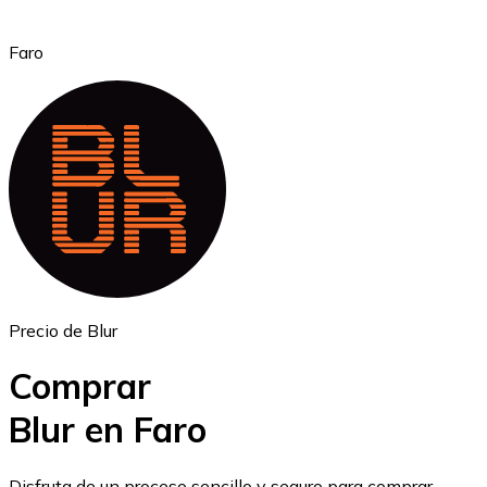
Faro
Ethereum
ETH
Precio de Blur
Comprar
Blur en Faro
USD Coin
Disfruta de un proceso sencillo y seguro para comprar,