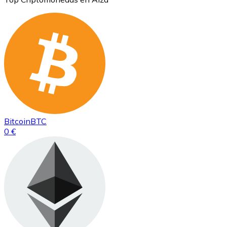
Bitcoin
BTC
0 €