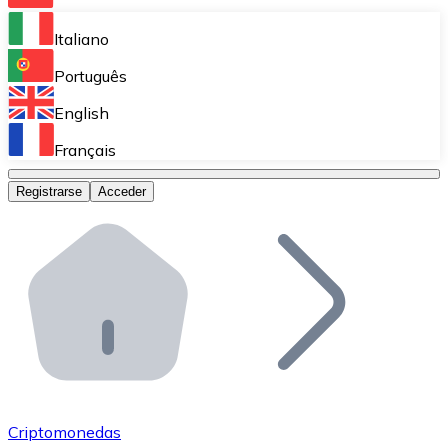
Bitnovo Ramp
Italiano
Integra nuestra solución en tu plataforma.
Português
Bitnovo Giftcards
English
Vende nuestras tarjetas regalo en tu negocio.
Français
Bitnovo OTC
Registrarse
Acceder
Realiza operaciones de gran volumen.
Bitnovo ATM
Integra un ATM Bitnovo en tu negocio y permite que t
Bitnovo API
Integra nuestra API en tu ecosistema.
Conviértete en Distribuidor
Únete a nuestra red de distribuidores.
Criptomonedas