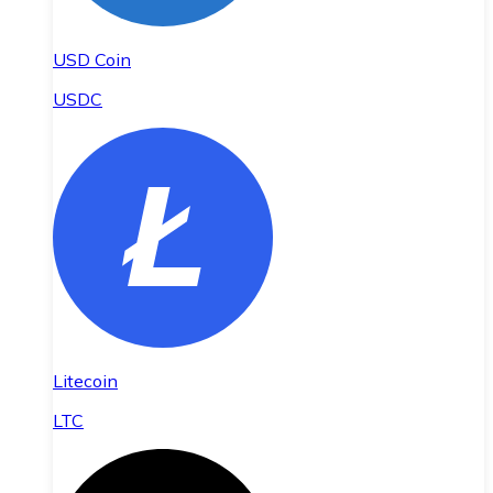
USD Coin
USDC
Litecoin
LTC