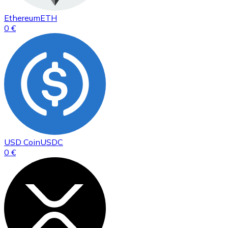
Ethereum
ETH
0 €
USD Coin
USDC
0 €