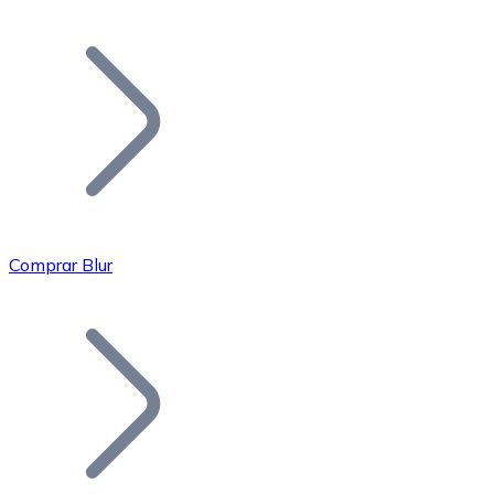
Listar Token
Añade tu proyecto a nuestro ecosistema.
Comprar Blur
Bitcoin
BTC