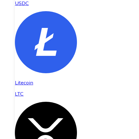
USDC
Litecoin
LTC