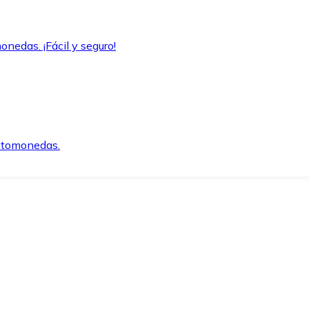
onedas. ¡Fácil y seguro!
iptomonedas.
o.