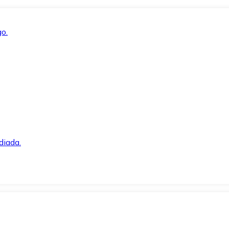
o.
diada.