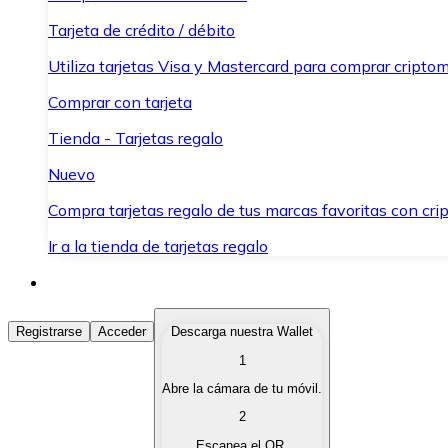
Tarjeta de crédito / débito
Utiliza tarjetas Visa y Mastercard para comprar criptom
Comprar con tarjeta
Tienda - Tarjetas regalo
Nuevo
Compra tarjetas regalo de tus marcas favoritas con cr
Ir a la tienda de tarjetas regalo
Comprar Criptomonedas
Registrarse
Acceder
Descarga nuestra Wallet
1
Compra criptomonedas con diferentes métodos de pag
Abre la cámara de tu móvil.
Vender Criptomonedas
2
Vende tus criptomonedas de forma rápida y segura.
Escanea el QR.