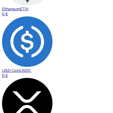
Ethereum
ETH
0 €
USD Coin
USDC
0 €