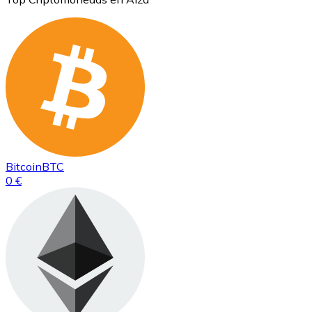
Bitcoin
BTC
0 €