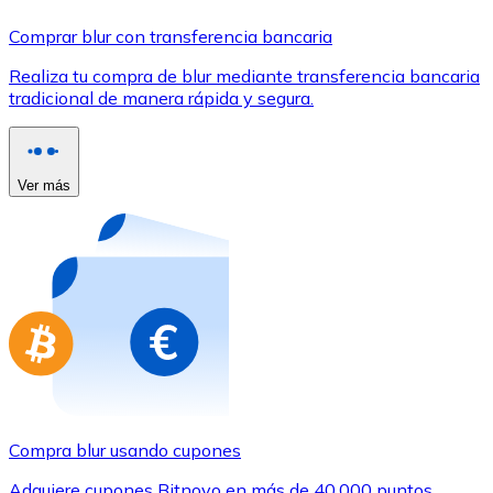
Comprar con Transferencia
Comprar blur con transferencia bancaria
Tarjeta de crédito / débito
Realiza tu compra de blur mediante transferencia bancaria
Utiliza tarjetas Visa y Mastercard para comprar criptom
tradicional de manera rápida y segura.
Comprar con tarjeta
Tienda - Tarjetas regalo
Ver más
Nuevo
Compra tarjetas regalo de tus marcas favoritas con cr
Ir a la tienda de tarjetas regalo
Compra blur usando cupones
Adquiere cupones Bitnovo en más de 40.000 puntos