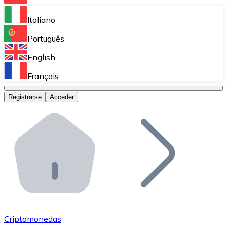
Bitnovo Ramp
Italiano
Integra nuestra solución en tu plataforma.
Português
Bitnovo Giftcards
English
Vende nuestras tarjetas regalo en tu negocio.
Français
Bitnovo OTC
Registrarse
Acceder
Realiza operaciones de gran volumen.
Bitnovo ATM
Integra un ATM Bitnovo en tu negocio y permite que t
Bitnovo API
Integra nuestra API en tu ecosistema.
Conviértete en Distribuidor
Únete a nuestra red de distribuidores.
Criptomonedas