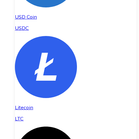
USD Coin
USDC
Litecoin
LTC