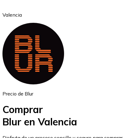
Valencia
Ethereum
ETH
Precio de Blur
Comprar
Blur en Valencia
USD Coin
Disfruta de un proceso sencillo y seguro para comprar,