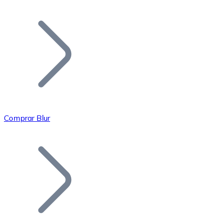
Listar Token
Añade tu proyecto a nuestro ecosistema.
Comprar Blur
Bitcoin
BTC