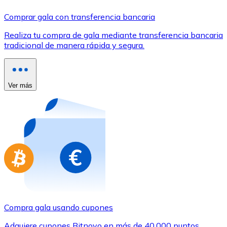
Comprar con Transferencia
Comprar gala con transferencia bancaria
Tarjeta de crédito / débito
Realiza tu compra de gala mediante transferencia bancaria
Utiliza tarjetas Visa y Mastercard para comprar criptom
tradicional de manera rápida y segura.
Comprar con tarjeta
Tienda - Tarjetas regalo
Ver más
Nuevo
Compra tarjetas regalo de tus marcas favoritas con cr
Ir a la tienda de tarjetas regalo
Compra gala usando cupones
Adquiere cupones Bitnovo en más de 40.000 puntos