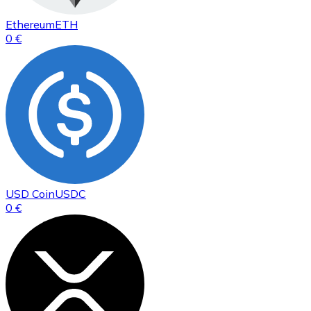
Ethereum
ETH
0 €
USD Coin
USDC
0 €