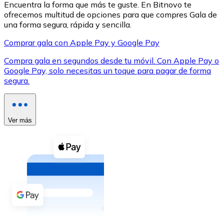
Encuentra la forma que más te guste. En Bitnovo te
ofrecemos multitud de opciones para que compres Gala de
una forma segura, rápida y sencilla.
Comprar gala con Apple Pay y Google Pay
Compra gala en segundos desde tu móvil. Con Apple Pay o
XRP
Google Pay, solo necesitas un toque para pagar de forma
segura.
XRP
Ver más
Ver todo
Efectivo
Compra criptomonedas con efectivo en tu tienda más 
Comprar con efectivo
Transferencia SEPA
Añade fondos a tu cuenta Bitnovo o realiza compras di