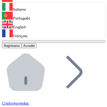
Bitnovo Ramp
Italiano
Integra nuestra solución en tu plataforma.
Português
Bitnovo Giftcards
English
Vende nuestras tarjetas regalo en tu negocio.
Français
Bitnovo OTC
Registrarse
Acceder
Realiza operaciones de gran volumen.
Bitnovo ATM
Integra un ATM Bitnovo en tu negocio y permite que t
Bitnovo API
Integra nuestra API en tu ecosistema.
Conviértete en Distribuidor
Únete a nuestra red de distribuidores.
Criptomonedas