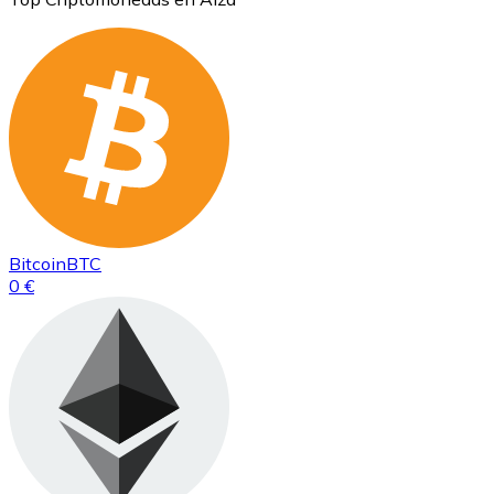
Bitcoin
BTC
0 €