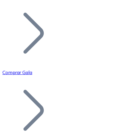
Listar Token
Añade tu proyecto a nuestro ecosistema.
Comprar Gala
Bitcoin
BTC