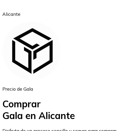
Alicante
Ethereum
ETH
Precio de Gala
Comprar
Gala en Alicante
USD Coin
Disfruta de un proceso sencillo y seguro para comprar,