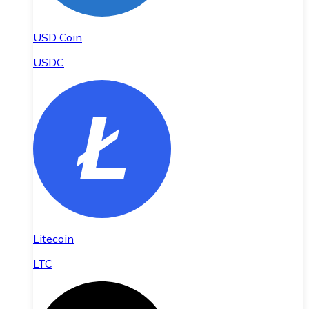
USD Coin
USDC
Litecoin
LTC