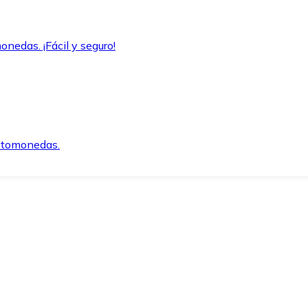
onedas. ¡Fácil y seguro!
iptomonedas.
o.