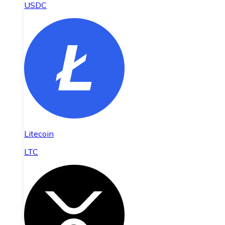
USDC
Litecoin
LTC