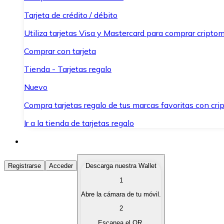
Tarjeta de crédito / débito
Utiliza tarjetas Visa y Mastercard para comprar criptom
Comprar con tarjeta
Tienda - Tarjetas regalo
Nuevo
Compra tarjetas regalo de tus marcas favoritas con cr
Ir a la tienda de tarjetas regalo
Comprar Criptomonedas
Registrarse
Acceder
Descarga nuestra Wallet
1
Compra criptomonedas con diferentes métodos de pag
Abre la cámara de tu móvil.
Vender Criptomonedas
2
Vende tus criptomonedas de forma rápida y segura.
Escanea el QR.