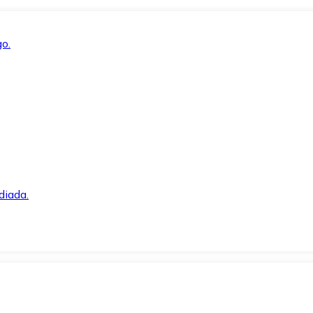
o.
diada.