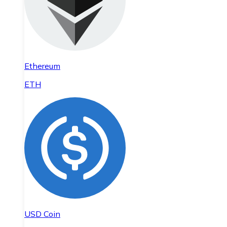
Ethereum
ETH
USD Coin