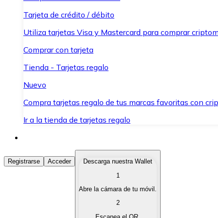
Tarjeta de crédito / débito
Utiliza tarjetas Visa y Mastercard para comprar criptom
Comprar con tarjeta
Tienda - Tarjetas regalo
Nuevo
Compra tarjetas regalo de tus marcas favoritas con cr
Ir a la tienda de tarjetas regalo
Comprar Criptomonedas
Registrarse
Acceder
Descarga nuestra Wallet
1
Compra criptomonedas con diferentes métodos de pag
Abre la cámara de tu móvil.
Vender Criptomonedas
2
Vende tus criptomonedas de forma rápida y segura.
Escanea el QR.