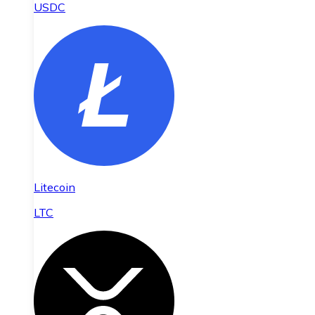
USDC
Litecoin
LTC