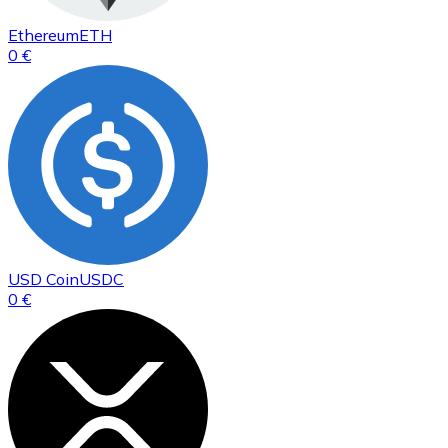
Ethereum
ETH
0 €
USD Coin
USDC
0 €