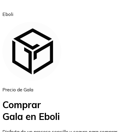
Eboli
Ethereum
ETH
Precio de Gala
Comprar
Gala en Eboli
USD Coin
Disfruta de un proceso sencillo y seguro para comprar,