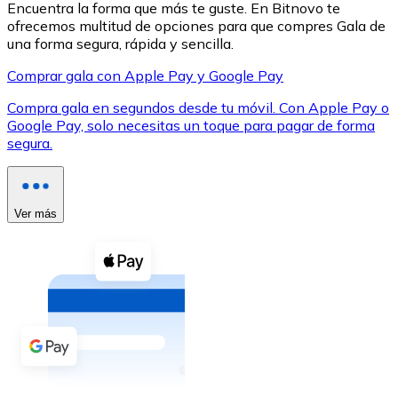
Encuentra la forma que más te guste. En Bitnovo te
ofrecemos multitud de opciones para que compres Gala de
una forma segura, rápida y sencilla.
Comprar gala con Apple Pay y Google Pay
Compra gala en segundos desde tu móvil. Con Apple Pay o
XRP
Google Pay, solo necesitas un toque para pagar de forma
segura.
XRP
Ver más
Ver todo
Efectivo
Compra criptomonedas con efectivo en tu tienda más 
Comprar con efectivo
Transferencia SEPA
Añade fondos a tu cuenta Bitnovo o realiza compras di