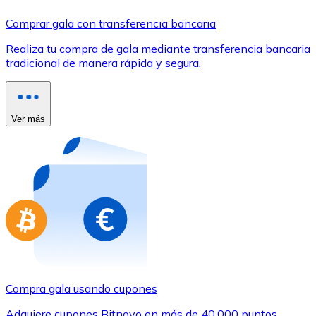
Comprar con Transferencia
Comprar gala con transferencia bancaria
Tarjeta de crédito / débito
Realiza tu compra de gala mediante transferencia bancaria
Utiliza tarjetas Visa y Mastercard para comprar criptom
tradicional de manera rápida y segura.
Comprar con tarjeta
Tienda - Tarjetas regalo
Ver más
Nuevo
Compra tarjetas regalo de tus marcas favoritas con cr
Ir a la tienda de tarjetas regalo
Compra gala usando cupones
Adquiere cupones Bitnovo en más de 40.000 puntos