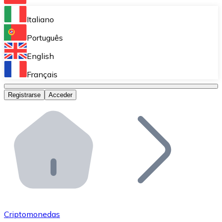
Bitnovo Ramp
Italiano
Integra nuestra solución en tu plataforma.
Português
Bitnovo Giftcards
English
Vende nuestras tarjetas regalo en tu negocio.
Français
Bitnovo OTC
Registrarse
Acceder
Realiza operaciones de gran volumen.
Bitnovo ATM
Integra un ATM Bitnovo en tu negocio y permite que t
Bitnovo API
Integra nuestra API en tu ecosistema.
Conviértete en Distribuidor
Únete a nuestra red de distribuidores.
Criptomonedas