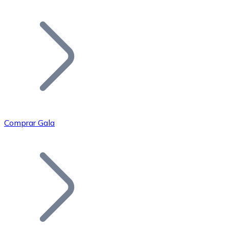
Listar Token
Añade tu proyecto a nuestro ecosistema.
Comprar Gala
Bitcoin
BTC