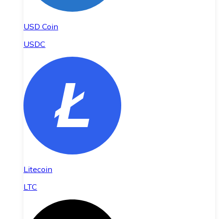
USD Coin
USDC
Litecoin
LTC