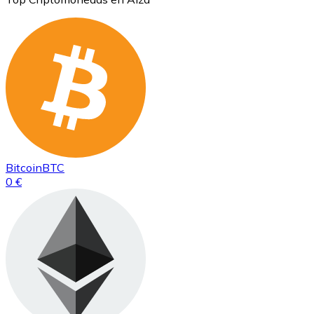
Bitcoin
BTC
0 €