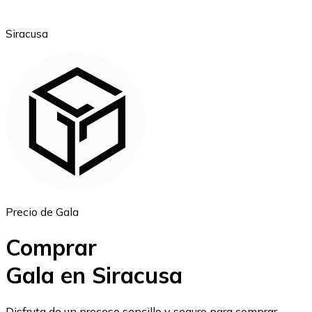
Siracusa
Ethereum
ETH
Precio de Gala
Comprar
Gala en Siracusa
USD Coin
Disfruta de un proceso sencillo y seguro para comprar,