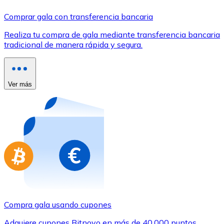
Comprar con Transferencia
Comprar gala con transferencia bancaria
Tarjeta de crédito / débito
Realiza tu compra de gala mediante transferencia bancaria
Utiliza tarjetas Visa y Mastercard para comprar criptom
tradicional de manera rápida y segura.
Comprar con tarjeta
Tienda - Tarjetas regalo
Ver más
Nuevo
Compra tarjetas regalo de tus marcas favoritas con cr
Ir a la tienda de tarjetas regalo
Compra gala usando cupones
Adquiere cupones Bitnovo en más de 40.000 puntos