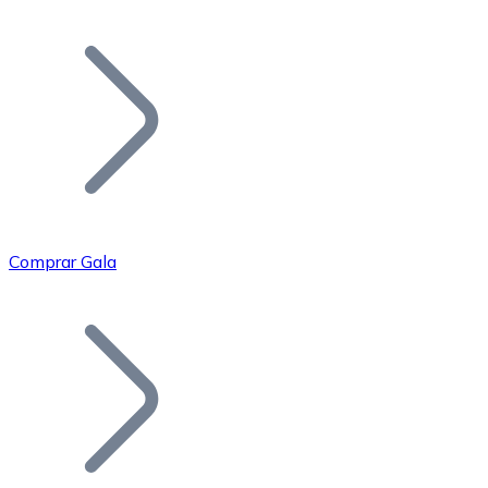
Listar Token
Añade tu proyecto a nuestro ecosistema.
Comprar Gala
Bitcoin
BTC