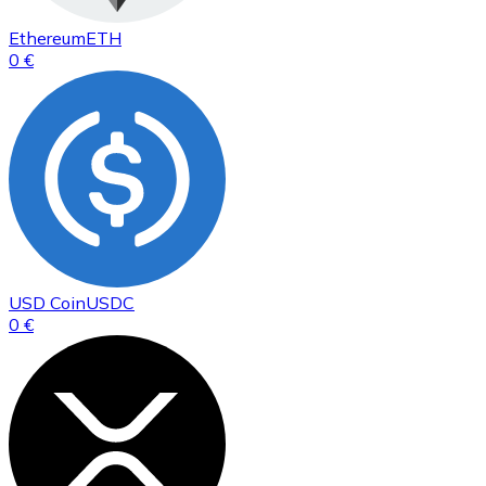
Ethereum
ETH
0 €
USD Coin
USDC
0 €