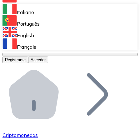
Bitnovo Ramp
Italiano
Integra nuestra solución en tu plataforma.
Português
Bitnovo Giftcards
English
Vende nuestras tarjetas regalo en tu negocio.
Français
Bitnovo OTC
Registrarse
Acceder
Realiza operaciones de gran volumen.
Bitnovo ATM
Integra un ATM Bitnovo en tu negocio y permite que t
Bitnovo API
Integra nuestra API en tu ecosistema.
Conviértete en Distribuidor
Únete a nuestra red de distribuidores.
Criptomonedas