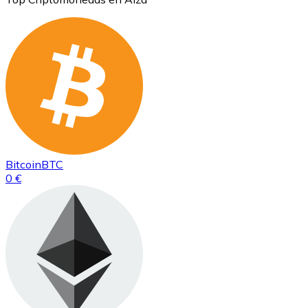
Bitcoin
BTC
0 €