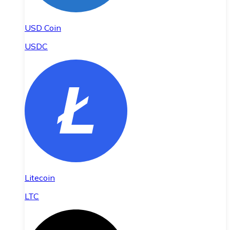
USD Coin
USDC
Litecoin
LTC