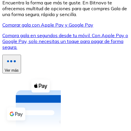
Encuentra la forma que más te guste. En Bitnovo te
ofrecemos multitud de opciones para que compres Gala de
una forma segura, rápida y sencilla.
Comprar gala con Apple Pay y Google Pay
Compra gala en segundos desde tu móvil. Con Apple Pay o
XRP
Google Pay, solo necesitas un toque para pagar de forma
segura.
XRP
Ver más
Ver todo
Efectivo
Compra criptomonedas con efectivo en tu tienda más 
Comprar con efectivo
Transferencia SEPA
Añade fondos a tu cuenta Bitnovo o realiza compras di