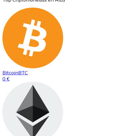
Bitcoin
BTC
0 €