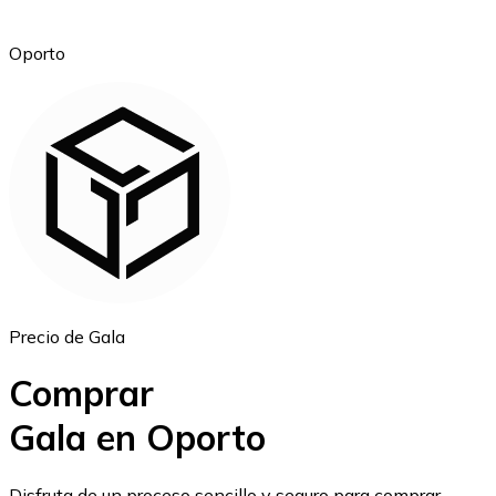
Oporto
Ethereum
ETH
Precio de Gala
Comprar
Gala en Oporto
USD Coin
Disfruta de un proceso sencillo y seguro para comprar,