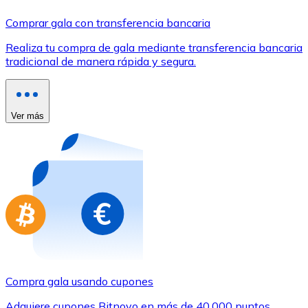
Comprar con Transferencia
Comprar gala con transferencia bancaria
Tarjeta de crédito / débito
Realiza tu compra de gala mediante transferencia bancaria
Utiliza tarjetas Visa y Mastercard para comprar criptom
tradicional de manera rápida y segura.
Comprar con tarjeta
Tienda - Tarjetas regalo
Ver más
Nuevo
Compra tarjetas regalo de tus marcas favoritas con cr
Ir a la tienda de tarjetas regalo
Compra gala usando cupones
Adquiere cupones Bitnovo en más de 40.000 puntos