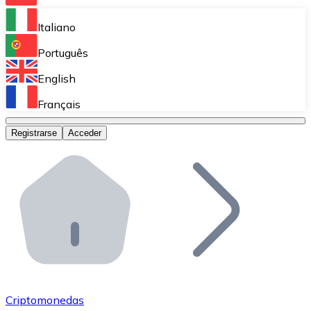
Bitnovo Ramp
Italiano
Integra nuestra solución en tu plataforma.
Português
Bitnovo Giftcards
English
Vende nuestras tarjetas regalo en tu negocio.
Français
Bitnovo OTC
Registrarse
Acceder
Realiza operaciones de gran volumen.
Bitnovo ATM
Integra un ATM Bitnovo en tu negocio y permite que t
Bitnovo API
Integra nuestra API en tu ecosistema.
Conviértete en Distribuidor
Únete a nuestra red de distribuidores.
Criptomonedas