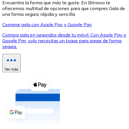
Encuentra la forma que más te guste. En Bitnovo te
ofrecemos multitud de opciones para que compres Gala de
una forma segura, rápida y sencilla.
Comprar gala con Apple Pay y Google Pay
Compra gala en segundos desde tu móvil. Con Apple Pay o
XRP
Google Pay, solo necesitas un toque para pagar de forma
segura.
XRP
Ver más
Ver todo
Efectivo
Compra criptomonedas con efectivo en tu tienda más 
Comprar con efectivo
Transferencia SEPA
Añade fondos a tu cuenta Bitnovo o realiza compras di