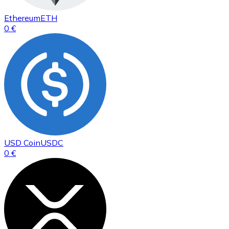
Ethereum
ETH
0 €
USD Coin
USDC
0 €