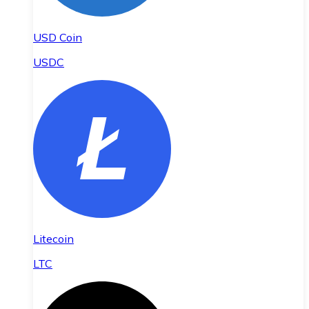
USD Coin
USDC
Litecoin
LTC