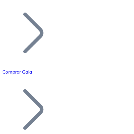
Listar Token
Añade tu proyecto a nuestro ecosistema.
Comprar Gala
Bitcoin
BTC