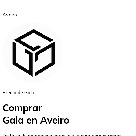
Aveiro
Ethereum
ETH
Precio de Gala
Comprar
Gala en Aveiro
USD Coin
Disfruta de un proceso sencillo y seguro para comprar,