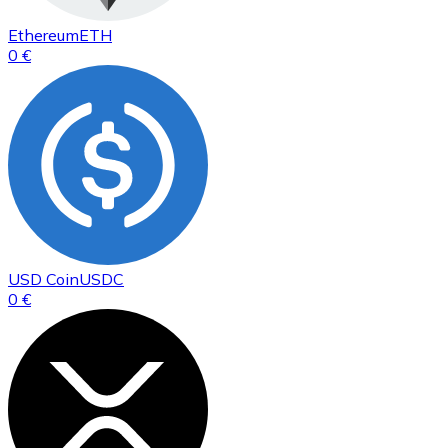
Ethereum
ETH
0 €
USD Coin
USDC
0 €