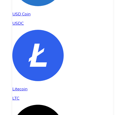
USD Coin
USDC
Litecoin
LTC