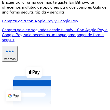
Encuentra la forma que más te guste. En Bitnovo te
ofrecemos multitud de opciones para que compres Gala de
una forma segura, rápida y sencilla.
Comprar gala con Apple Pay y Google Pay
Compra gala en segundos desde tu móvil. Con Apple Pay o
XRP
Google Pay, solo necesitas un toque para pagar de forma
segura.
XRP
Ver más
Ver todo
Efectivo
Compra criptomonedas con efectivo en tu tienda más 
Comprar con efectivo
Transferencia SEPA
Añade fondos a tu cuenta Bitnovo o realiza compras di