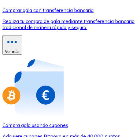
Comprar con Transferencia
Comprar gala con transferencia bancaria
Tarjeta de crédito / débito
Realiza tu compra de gala mediante transferencia bancaria
Utiliza tarjetas Visa y Mastercard para comprar criptom
tradicional de manera rápida y segura.
Comprar con tarjeta
Tienda - Tarjetas regalo
Ver más
Nuevo
Compra tarjetas regalo de tus marcas favoritas con cr
Ir a la tienda de tarjetas regalo
Compra gala usando cupones
Adquiere cupones Bitnovo en más de 40.000 puntos