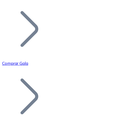
Listar Token
Añade tu proyecto a nuestro ecosistema.
Comprar Gala
Bitcoin
BTC