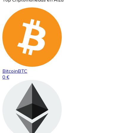
Bitcoin
BTC
0 €