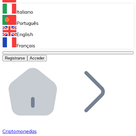
Bitnovo Ramp
Italiano
Integra nuestra solución en tu plataforma.
Português
Bitnovo Giftcards
English
Vende nuestras tarjetas regalo en tu negocio.
Français
Bitnovo OTC
Registrarse
Acceder
Realiza operaciones de gran volumen.
Bitnovo ATM
Integra un ATM Bitnovo en tu negocio y permite que t
Bitnovo API
Integra nuestra API en tu ecosistema.
Conviértete en Distribuidor
Únete a nuestra red de distribuidores.
Criptomonedas