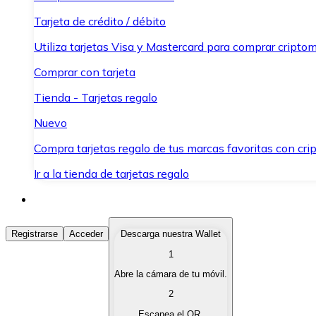
Tarjeta de crédito / débito
Utiliza tarjetas Visa y Mastercard para comprar criptom
Comprar con tarjeta
Tienda - Tarjetas regalo
Nuevo
Compra tarjetas regalo de tus marcas favoritas con cr
Ir a la tienda de tarjetas regalo
Comprar Criptomonedas
Registrarse
Acceder
Descarga nuestra Wallet
1
Compra criptomonedas con diferentes métodos de pag
Abre la cámara de tu móvil.
Vender Criptomonedas
2
Vende tus criptomonedas de forma rápida y segura.
Escanea el QR.