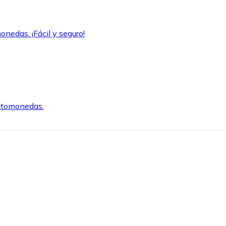
onedas. ¡Fácil y seguro!
iptomonedas.
o.