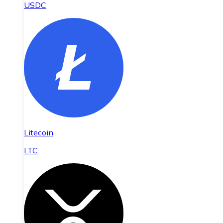
USDC
Litecoin
LTC