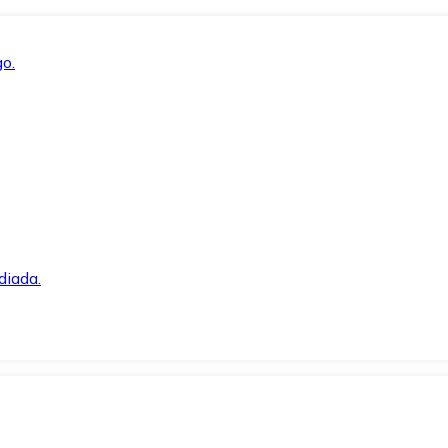
o.
diada.