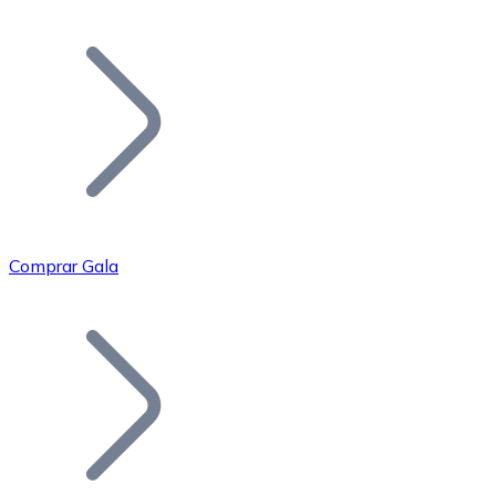
Listar Token
Añade tu proyecto a nuestro ecosistema.
Comprar Gala
Bitcoin
BTC