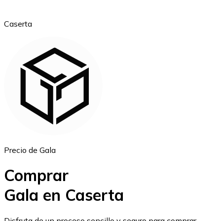
Caserta
Ethereum
ETH
Precio de Gala
Comprar
Gala en Caserta
USD Coin
Disfruta de un proceso sencillo y seguro para comprar,