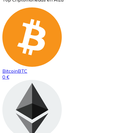
Bitcoin
BTC
0 €