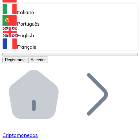
Bitnovo Ramp
Italiano
Integra nuestra solución en tu plataforma.
Português
Bitnovo Giftcards
English
Vende nuestras tarjetas regalo en tu negocio.
Français
Bitnovo OTC
Registrarse
Acceder
Realiza operaciones de gran volumen.
Bitnovo ATM
Integra un ATM Bitnovo en tu negocio y permite que t
Bitnovo API
Integra nuestra API en tu ecosistema.
Conviértete en Distribuidor
Únete a nuestra red de distribuidores.
Criptomonedas