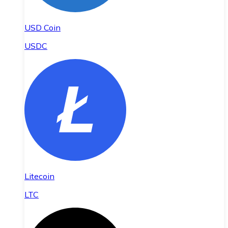
USD Coin
USDC
Litecoin
LTC