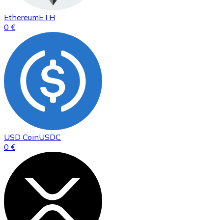
Ethereum
ETH
0 €
USD Coin
USDC
0 €