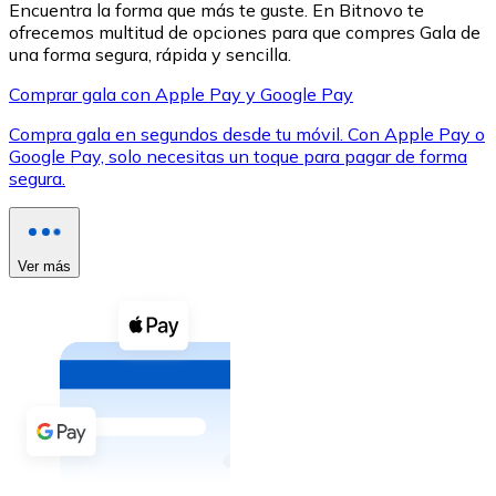
Encuentra la forma que más te guste. En Bitnovo te
ofrecemos multitud de opciones para que compres Gala de
una forma segura, rápida y sencilla.
Comprar gala con Apple Pay y Google Pay
Compra gala en segundos desde tu móvil. Con Apple Pay o
XRP
Google Pay, solo necesitas un toque para pagar de forma
segura.
XRP
Ver más
Ver todo
Efectivo
Compra criptomonedas con efectivo en tu tienda más 
Comprar con efectivo
Transferencia SEPA
Añade fondos a tu cuenta Bitnovo o realiza compras di