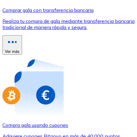
Comprar con Transferencia
Comprar gala con transferencia bancaria
Tarjeta de crédito / débito
Realiza tu compra de gala mediante transferencia bancaria
Utiliza tarjetas Visa y Mastercard para comprar criptom
tradicional de manera rápida y segura.
Comprar con tarjeta
Tienda - Tarjetas regalo
Ver más
Nuevo
Compra tarjetas regalo de tus marcas favoritas con cr
Ir a la tienda de tarjetas regalo
Compra gala usando cupones
Adquiere cupones Bitnovo en más de 40.000 puntos