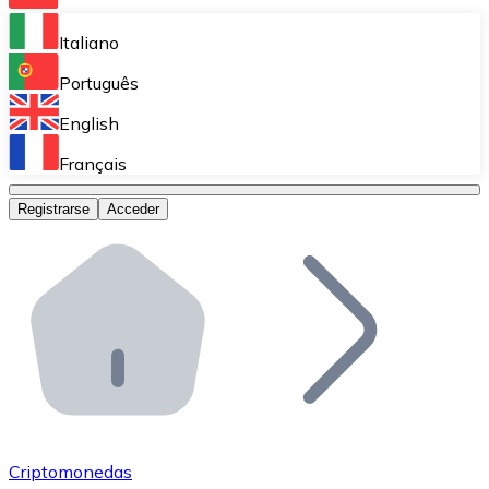
Bitnovo Ramp
Italiano
Integra nuestra solución en tu plataforma.
Português
Bitnovo Giftcards
English
Vende nuestras tarjetas regalo en tu negocio.
Français
Bitnovo OTC
Registrarse
Acceder
Realiza operaciones de gran volumen.
Bitnovo ATM
Integra un ATM Bitnovo en tu negocio y permite que t
Bitnovo API
Integra nuestra API en tu ecosistema.
Conviértete en Distribuidor
Únete a nuestra red de distribuidores.
Criptomonedas