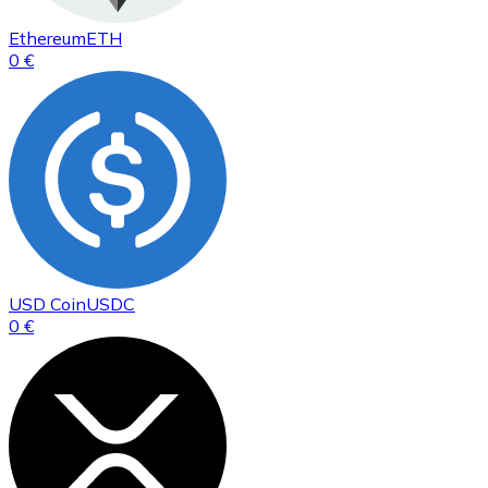
Ethereum
ETH
0 €
USD Coin
USDC
0 €