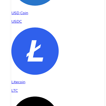
USD Coin
USDC
Litecoin
LTC