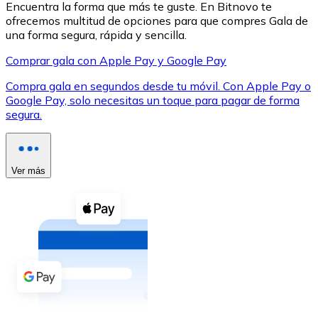
Encuentra la forma que más te guste. En Bitnovo te
ofrecemos multitud de opciones para que compres Gala de
una forma segura, rápida y sencilla.
Comprar gala con Apple Pay y Google Pay
Compra gala en segundos desde tu móvil. Con Apple Pay o
XRP
Google Pay, solo necesitas un toque para pagar de forma
segura.
XRP
Ver más
Ver todo
Efectivo
Compra criptomonedas con efectivo en tu tienda más 
Comprar con efectivo
Transferencia SEPA
Añade fondos a tu cuenta Bitnovo o realiza compras di