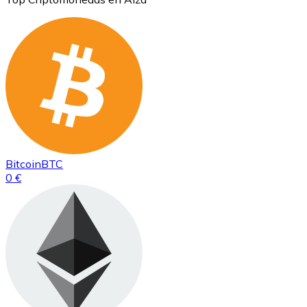
Bitcoin
BTC
0 €