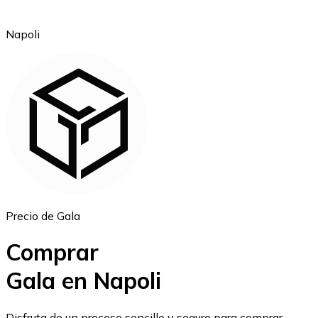
Napoli
Ethereum
ETH
Precio de Gala
Comprar
Gala en Napoli
USD Coin
Disfruta de un proceso sencillo y seguro para comprar,