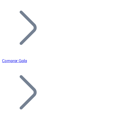
Listar Token
Añade tu proyecto a nuestro ecosistema.
Comprar Gala
Bitcoin
BTC