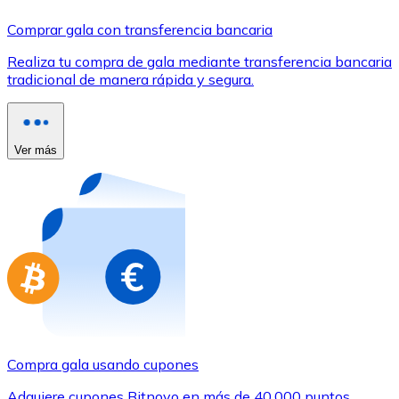
Comprar con Transferencia
Comprar gala con transferencia bancaria
Tarjeta de crédito / débito
Realiza tu compra de gala mediante transferencia bancaria
Utiliza tarjetas Visa y Mastercard para comprar criptom
tradicional de manera rápida y segura.
Comprar con tarjeta
Tienda - Tarjetas regalo
Ver más
Nuevo
Compra tarjetas regalo de tus marcas favoritas con cr
Ir a la tienda de tarjetas regalo
Compra gala usando cupones
Adquiere cupones Bitnovo en más de 40.000 puntos