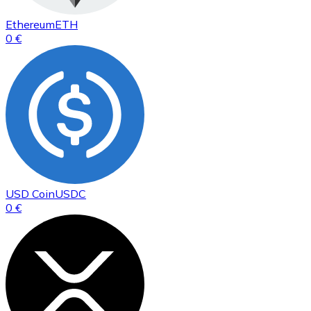
Ethereum
ETH
0 €
USD Coin
USDC
0 €