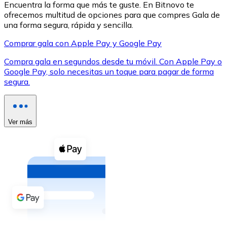
Encuentra la forma que más te guste. En Bitnovo te
ofrecemos multitud de opciones para que compres Gala de
una forma segura, rápida y sencilla.
Comprar gala con Apple Pay y Google Pay
Compra gala en segundos desde tu móvil. Con Apple Pay o
XRP
Google Pay, solo necesitas un toque para pagar de forma
segura.
XRP
Ver más
Ver todo
Efectivo
Compra criptomonedas con efectivo en tu tienda más 
Comprar con efectivo
Transferencia SEPA
Añade fondos a tu cuenta Bitnovo o realiza compras di