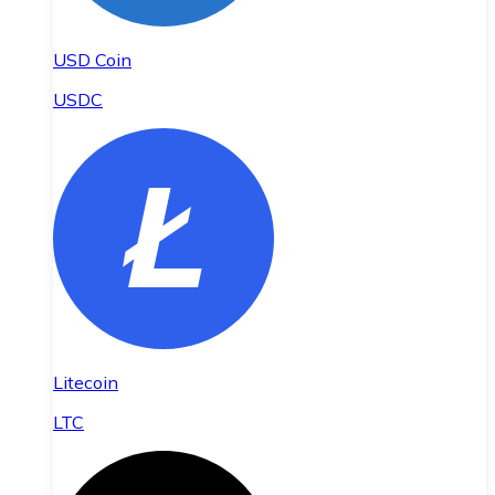
USD Coin
USDC
Litecoin
LTC