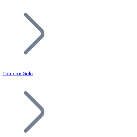
Listar Token
Añade tu proyecto a nuestro ecosistema.
Comprar Gala
Bitcoin
BTC