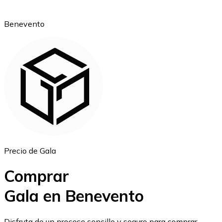
Benevento
Ethereum
ETH
Precio de Gala
Comprar
Gala en Benevento
USD Coin
Disfruta de un proceso sencillo y seguro para comprar,