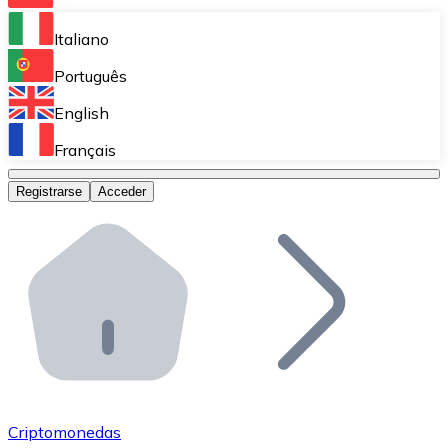
Bitnovo Ramp
Italiano
Integra nuestra solución en tu plataforma.
Português
Bitnovo Giftcards
English
Vende nuestras tarjetas regalo en tu negocio.
Français
Bitnovo OTC
Registrarse
Acceder
Realiza operaciones de gran volumen.
Bitnovo ATM
Integra un ATM Bitnovo en tu negocio y permite que t
Bitnovo API
Integra nuestra API en tu ecosistema.
Conviértete en Distribuidor
Únete a nuestra red de distribuidores.
Criptomonedas