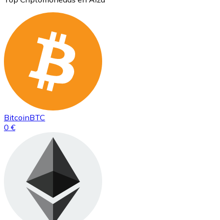
Bitcoin
BTC
0 €