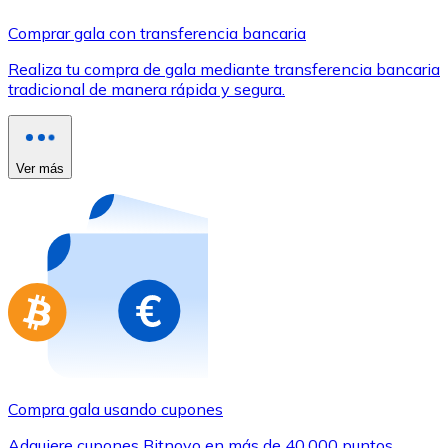
Comprar con Transferencia
Comprar gala con transferencia bancaria
Tarjeta de crédito / débito
Realiza tu compra de gala mediante transferencia bancaria
Utiliza tarjetas Visa y Mastercard para comprar criptom
tradicional de manera rápida y segura.
Comprar con tarjeta
Tienda - Tarjetas regalo
Ver más
Nuevo
Compra tarjetas regalo de tus marcas favoritas con cr
Ir a la tienda de tarjetas regalo
Compra gala usando cupones
Adquiere cupones Bitnovo en más de 40.000 puntos