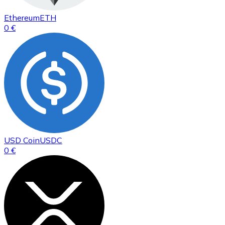
Ethereum
ETH
0 €
USD Coin
USDC
0 €