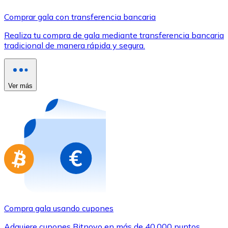
Comprar con Transferencia
Comprar gala con transferencia bancaria
Tarjeta de crédito / débito
Realiza tu compra de gala mediante transferencia bancaria
Utiliza tarjetas Visa y Mastercard para comprar criptom
tradicional de manera rápida y segura.
Comprar con tarjeta
Tienda - Tarjetas regalo
Ver más
Nuevo
Compra tarjetas regalo de tus marcas favoritas con cr
Ir a la tienda de tarjetas regalo
Compra gala usando cupones
Adquiere cupones Bitnovo en más de 40.000 puntos