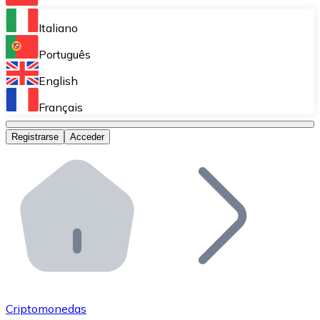
Bitnovo Ramp
Italiano
Integra nuestra solución en tu plataforma.
Português
Bitnovo Giftcards
English
Vende nuestras tarjetas regalo en tu negocio.
Français
Bitnovo OTC
Registrarse
Acceder
Realiza operaciones de gran volumen.
Bitnovo ATM
Integra un ATM Bitnovo en tu negocio y permite que t
Bitnovo API
Integra nuestra API en tu ecosistema.
Conviértete en Distribuidor
Únete a nuestra red de distribuidores.
Criptomonedas