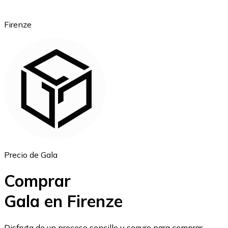
Firenze
Ethereum
ETH
Precio de Gala
Comprar
Gala en Firenze
USD Coin
Disfruta de un proceso sencillo y seguro para comprar,