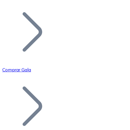
Listar Token
Añade tu proyecto a nuestro ecosistema.
Comprar Gala
Bitcoin
BTC