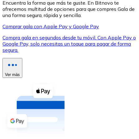
Encuentra la forma que más te guste. En Bitnovo te
ofrecemos multitud de opciones para que compres Gala de
una forma segura, rápida y sencilla.
Comprar gala con Apple Pay y Google Pay
Compra gala en segundos desde tu móvil. Con Apple Pay o
XRP
Google Pay, solo necesitas un toque para pagar de forma
segura.
XRP
Ver más
Ver todo
Efectivo
Compra criptomonedas con efectivo en tu tienda más 
Comprar con efectivo
Transferencia SEPA
Añade fondos a tu cuenta Bitnovo o realiza compras di