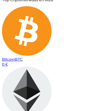
Bitcoin
BTC
0 €