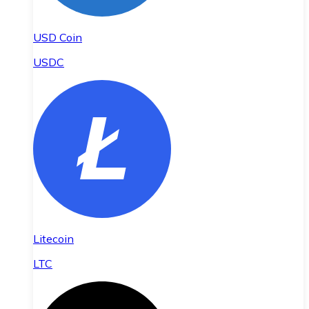
USD Coin
USDC
Litecoin
LTC