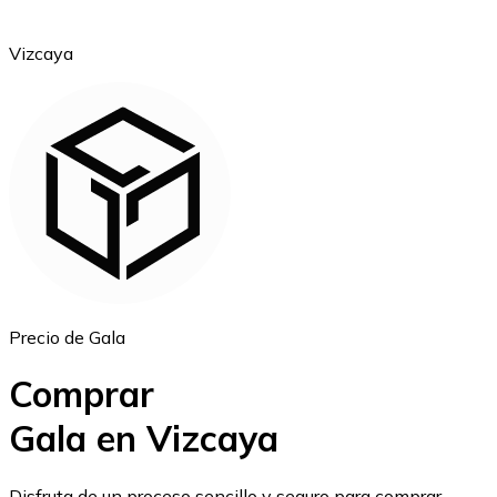
Vizcaya
Ethereum
ETH
Precio de Gala
Comprar
Gala en Vizcaya
USD Coin
Disfruta de un proceso sencillo y seguro para comprar,