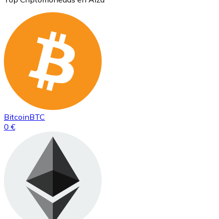
Bitcoin
BTC
0 €