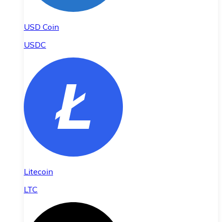
USD Coin
USDC
Litecoin
LTC