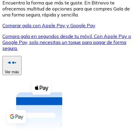
Encuentra la forma que más te guste. En Bitnovo te
ofrecemos multitud de opciones para que compres Gala de
una forma segura, rápida y sencilla.
Comprar gala con Apple Pay y Google Pay
Compra gala en segundos desde tu móvil. Con Apple Pay o
XRP
Google Pay, solo necesitas un toque para pagar de forma
segura.
XRP
Ver más
Ver todo
Efectivo
Compra criptomonedas con efectivo en tu tienda más 
Comprar con efectivo
Transferencia SEPA
Añade fondos a tu cuenta Bitnovo o realiza compras di