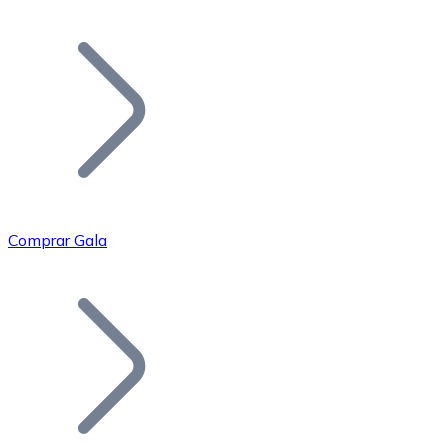
Listar Token
Añade tu proyecto a nuestro ecosistema.
Comprar Gala
Bitcoin
BTC