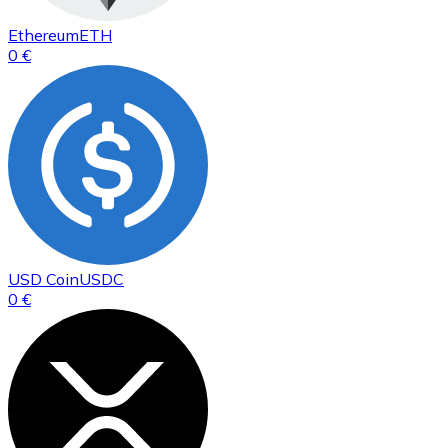
Ethereum
ETH
0 €
USD Coin
USDC
0 €