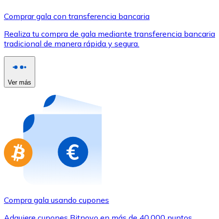
Comprar con Transferencia
Comprar gala con transferencia bancaria
Tarjeta de crédito / débito
Realiza tu compra de gala mediante transferencia bancaria
Utiliza tarjetas Visa y Mastercard para comprar criptom
tradicional de manera rápida y segura.
Comprar con tarjeta
Tienda - Tarjetas regalo
Ver más
Nuevo
Compra tarjetas regalo de tus marcas favoritas con cr
Ir a la tienda de tarjetas regalo
Compra gala usando cupones
Adquiere cupones Bitnovo en más de 40.000 puntos