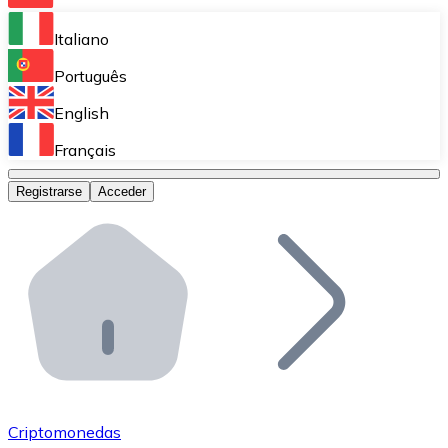
Bitnovo Ramp
Italiano
Integra nuestra solución en tu plataforma.
Português
Bitnovo Giftcards
English
Vende nuestras tarjetas regalo en tu negocio.
Français
Bitnovo OTC
Registrarse
Acceder
Realiza operaciones de gran volumen.
Bitnovo ATM
Integra un ATM Bitnovo en tu negocio y permite que t
Bitnovo API
Integra nuestra API en tu ecosistema.
Conviértete en Distribuidor
Únete a nuestra red de distribuidores.
Criptomonedas