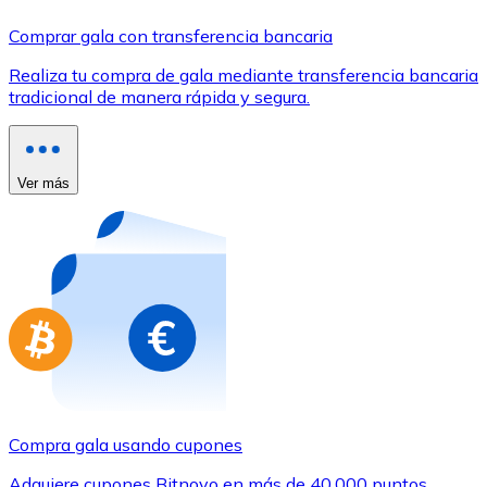
Comprar con Transferencia
Comprar gala con transferencia bancaria
Tarjeta de crédito / débito
Realiza tu compra de gala mediante transferencia bancaria
Utiliza tarjetas Visa y Mastercard para comprar criptom
tradicional de manera rápida y segura.
Comprar con tarjeta
Tienda - Tarjetas regalo
Ver más
Nuevo
Compra tarjetas regalo de tus marcas favoritas con cr
Ir a la tienda de tarjetas regalo
Compra gala usando cupones
Adquiere cupones Bitnovo en más de 40.000 puntos