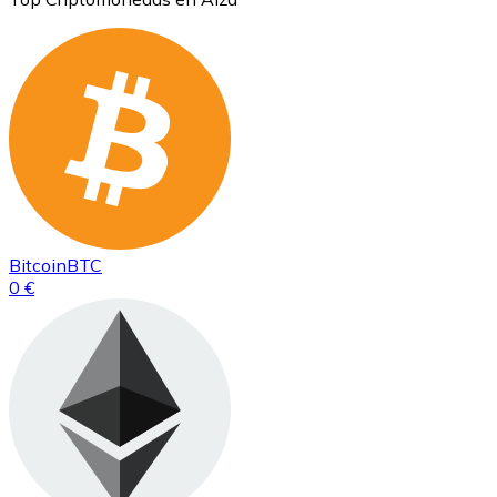
Bitcoin
BTC
0 €