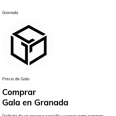
Granada
Ethereum
ETH
Precio de Gala
Comprar
Gala en Granada
USD Coin
Disfruta de un proceso sencillo y seguro para comprar,