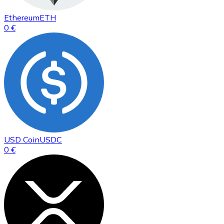
Ethereum
ETH
0 €
USD Coin
USDC
0 €