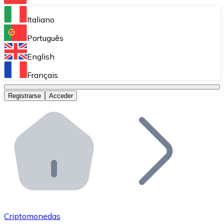
Bitnovo Ramp
Italiano
Integra nuestra solución en tu plataforma.
Português
Bitnovo Giftcards
English
Vende nuestras tarjetas regalo en tu negocio.
Français
Bitnovo OTC
Registrarse
Acceder
Realiza operaciones de gran volumen.
Bitnovo ATM
Integra un ATM Bitnovo en tu negocio y permite que t
Bitnovo API
Integra nuestra API en tu ecosistema.
Conviértete en Distribuidor
Únete a nuestra red de distribuidores.
Criptomonedas