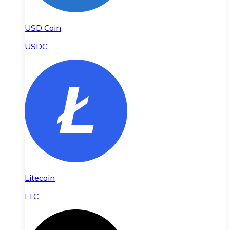
USD Coin
USDC
Litecoin
LTC