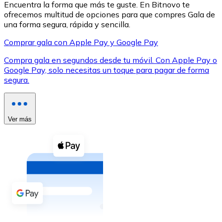
Encuentra la forma que más te guste. En Bitnovo te
ofrecemos multitud de opciones para que compres Gala de
una forma segura, rápida y sencilla.
Comprar gala con Apple Pay y Google Pay
Compra gala en segundos desde tu móvil. Con Apple Pay o
XRP
Google Pay, solo necesitas un toque para pagar de forma
segura.
XRP
Ver más
Ver todo
Efectivo
Compra criptomonedas con efectivo en tu tienda más 
Comprar con efectivo
Transferencia SEPA
Añade fondos a tu cuenta Bitnovo o realiza compras di