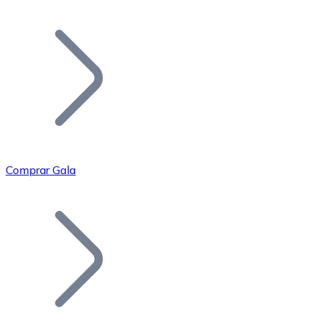
Listar Token
Añade tu proyecto a nuestro ecosistema.
Comprar Gala
Bitcoin
BTC