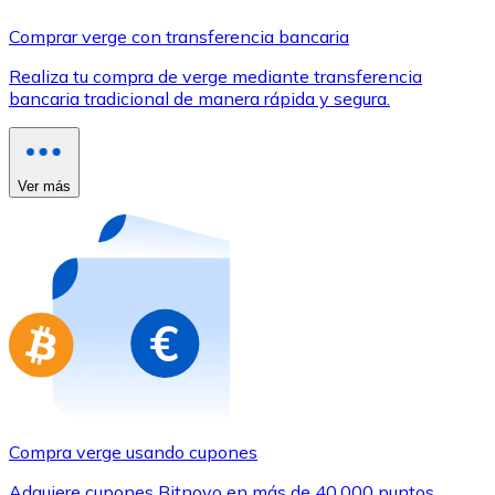
Comprar con Transferencia
Comprar verge con transferencia bancaria
Tarjeta de crédito / débito
Realiza tu compra de verge mediante transferencia
Utiliza tarjetas Visa y Mastercard para comprar criptom
bancaria tradicional de manera rápida y segura.
Comprar con tarjeta
Tienda - Tarjetas regalo
Ver más
Nuevo
Compra tarjetas regalo de tus marcas favoritas con cr
Ir a la tienda de tarjetas regalo
Compra verge usando cupones
Adquiere cupones Bitnovo en más de 40.000 puntos