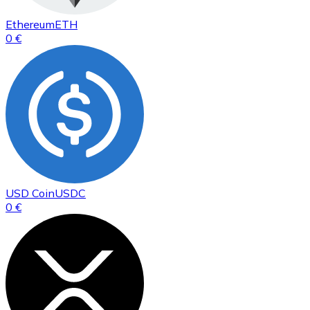
Ethereum
ETH
0 €
USD Coin
USDC
0 €