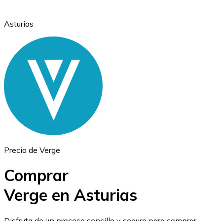
Asturias
Ethereum
ETH
Precio de Verge
Comprar
Verge en Asturias
USD Coin
Disfruta de un proceso sencillo y seguro para comprar,