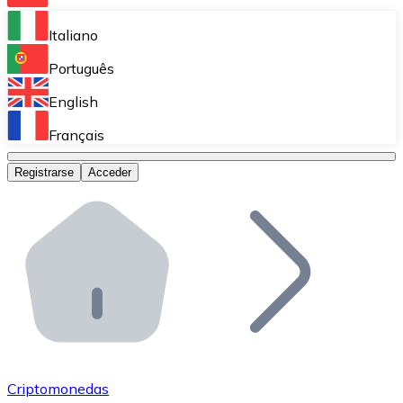
Bitnovo Ramp
Italiano
Integra nuestra solución en tu plataforma.
Português
Bitnovo Giftcards
English
Vende nuestras tarjetas regalo en tu negocio.
Français
Bitnovo OTC
Registrarse
Acceder
Realiza operaciones de gran volumen.
Bitnovo ATM
Integra un ATM Bitnovo en tu negocio y permite que t
Bitnovo API
Integra nuestra API en tu ecosistema.
Conviértete en Distribuidor
Únete a nuestra red de distribuidores.
Criptomonedas