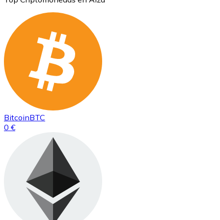
Bitcoin
BTC
0 €