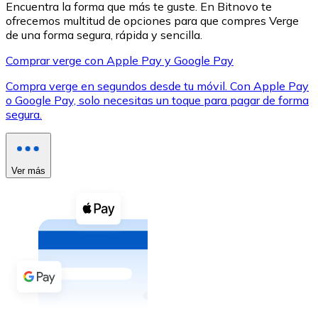
Encuentra la forma que más te guste. En Bitnovo te
ofrecemos multitud de opciones para que compres Verge
de una forma segura, rápida y sencilla.
Comprar verge con Apple Pay y Google Pay
Compra verge en segundos desde tu móvil. Con Apple Pay
XRP
o Google Pay, solo necesitas un toque para pagar de forma
segura.
XRP
Ver más
Ver todo
Efectivo
Compra criptomonedas con efectivo en tu tienda más 
Comprar con efectivo
Transferencia SEPA
Añade fondos a tu cuenta Bitnovo o realiza compras di