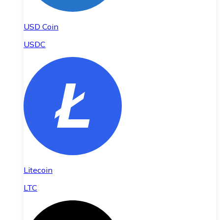
USD Coin
USDC
Litecoin
LTC