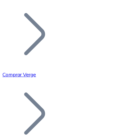
Listar Token
Añade tu proyecto a nuestro ecosistema.
Comprar Verge
Bitcoin
BTC