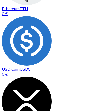
Ethereum
ETH
0 €
USD Coin
USDC
0 €