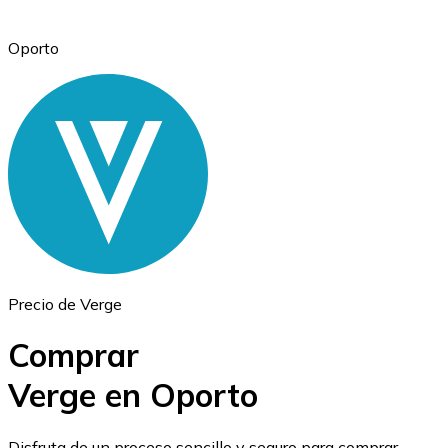
Oporto
Ethereum
ETH
Precio de Verge
Comprar
Verge en Oporto
USD Coin
Disfruta de un proceso sencillo y seguro para comprar,