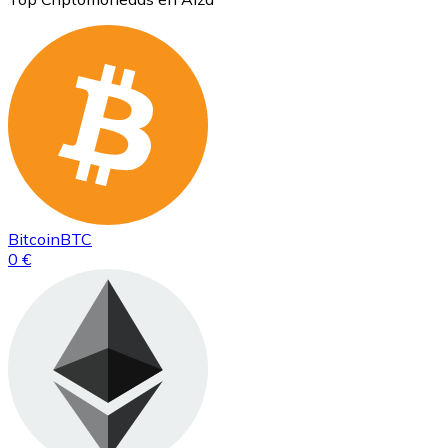
Bitcoin
BTC
0 €