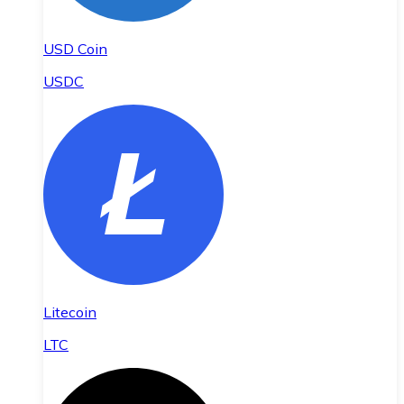
USD Coin
USDC
Litecoin
LTC