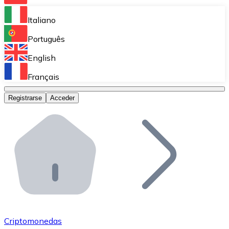
Bitnovo Ramp
Italiano
Integra nuestra solución en tu plataforma.
Português
Bitnovo Giftcards
English
Vende nuestras tarjetas regalo en tu negocio.
Français
Bitnovo OTC
Registrarse
Acceder
Realiza operaciones de gran volumen.
Bitnovo ATM
Integra un ATM Bitnovo en tu negocio y permite que t
Bitnovo API
Integra nuestra API en tu ecosistema.
Conviértete en Distribuidor
Únete a nuestra red de distribuidores.
Criptomonedas