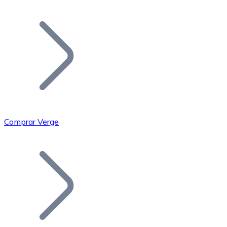
Listar Token
Añade tu proyecto a nuestro ecosistema.
Comprar Verge
Bitcoin
BTC