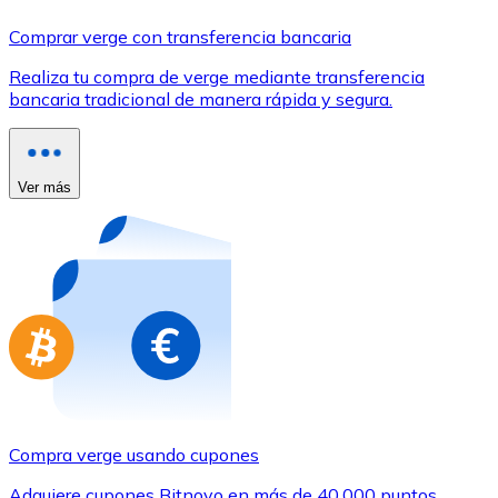
Comprar con Transferencia
Comprar verge con transferencia bancaria
Tarjeta de crédito / débito
Realiza tu compra de verge mediante transferencia
Utiliza tarjetas Visa y Mastercard para comprar criptom
bancaria tradicional de manera rápida y segura.
Comprar con tarjeta
Tienda - Tarjetas regalo
Ver más
Nuevo
Compra tarjetas regalo de tus marcas favoritas con cr
Ir a la tienda de tarjetas regalo
Compra verge usando cupones
Adquiere cupones Bitnovo en más de 40.000 puntos