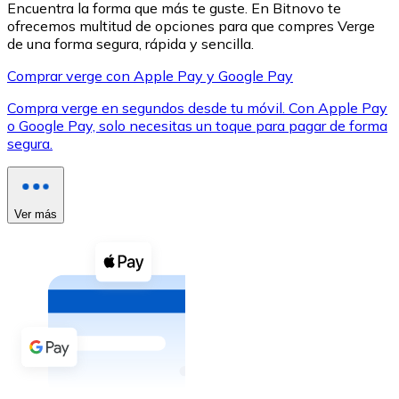
Encuentra la forma que más te guste. En Bitnovo te
ofrecemos multitud de opciones para que compres Verge
de una forma segura, rápida y sencilla.
Comprar verge con Apple Pay y Google Pay
Compra verge en segundos desde tu móvil. Con Apple Pay
XRP
o Google Pay, solo necesitas un toque para pagar de forma
segura.
XRP
Ver más
Ver todo
Efectivo
Compra criptomonedas con efectivo en tu tienda más 
Comprar con efectivo
Transferencia SEPA
Añade fondos a tu cuenta Bitnovo o realiza compras di