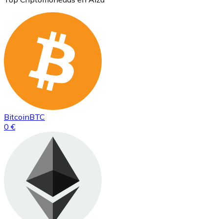
Bitcoin
BTC
0 €