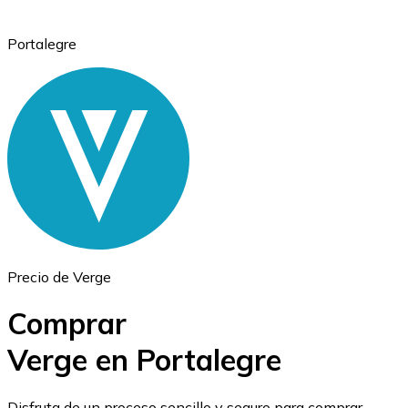
Portalegre
Ethereum
ETH
Precio de Verge
Comprar
Verge en Portalegre
USD Coin
Disfruta de un proceso sencillo y seguro para comprar,