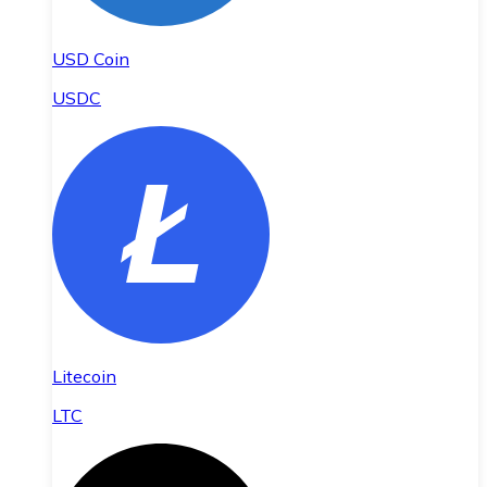
USD Coin
USDC
Litecoin
LTC