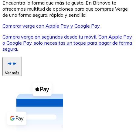
Encuentra la forma que más te guste. En Bitnovo te
ofrecemos multitud de opciones para que compres Verge
de una forma segura, rápida y sencilla.
Comprar verge con Apple Pay y Google Pay
Compra verge en segundos desde tu móvil. Con Apple Pay
XRP
o Google Pay, solo necesitas un toque para pagar de forma
segura.
XRP
Ver más
Ver todo
Efectivo
Compra criptomonedas con efectivo en tu tienda más 
Comprar con efectivo
Transferencia SEPA
Añade fondos a tu cuenta Bitnovo o realiza compras di