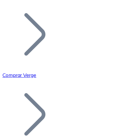
Listar Token
Añade tu proyecto a nuestro ecosistema.
Comprar Verge
Bitcoin
BTC