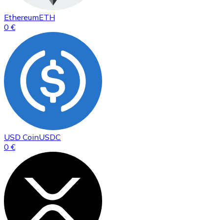
Ethereum
ETH
0 €
USD Coin
USDC
0 €