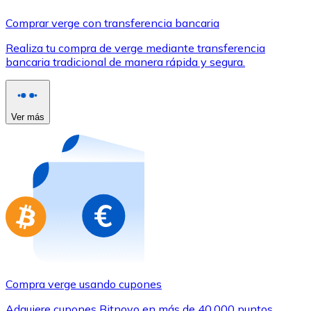
Comprar con Transferencia
Comprar verge con transferencia bancaria
Tarjeta de crédito / débito
Realiza tu compra de verge mediante transferencia
Utiliza tarjetas Visa y Mastercard para comprar criptom
bancaria tradicional de manera rápida y segura.
Comprar con tarjeta
Tienda - Tarjetas regalo
Ver más
Nuevo
Compra tarjetas regalo de tus marcas favoritas con cr
Ir a la tienda de tarjetas regalo
Compra verge usando cupones
Adquiere cupones Bitnovo en más de 40.000 puntos