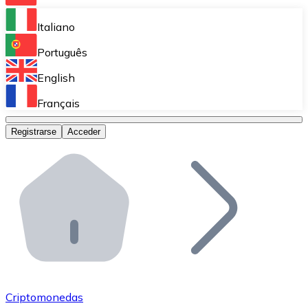
Bitnovo Ramp
Italiano
Integra nuestra solución en tu plataforma.
Português
Bitnovo Giftcards
English
Vende nuestras tarjetas regalo en tu negocio.
Français
Bitnovo OTC
Registrarse
Acceder
Realiza operaciones de gran volumen.
Bitnovo ATM
Integra un ATM Bitnovo en tu negocio y permite que t
Bitnovo API
Integra nuestra API en tu ecosistema.
Conviértete en Distribuidor
Únete a nuestra red de distribuidores.
Criptomonedas