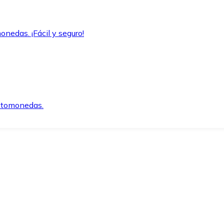
onedas. ¡Fácil y seguro!
iptomonedas.
o.