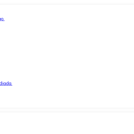
o.
diada.