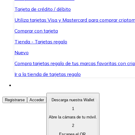
Tarjeta de crédito / débito
Utiliza tarjetas Visa y Mastercard para comprar criptom
Comprar con tarjeta
Tienda - Tarjetas regalo
Nuevo
Compra tarjetas regalo de tus marcas favoritas con cr
Ir a la tienda de tarjetas regalo
Comprar Criptomonedas
Registrarse
Acceder
Descarga nuestra Wallet
1
Compra criptomonedas con diferentes métodos de pag
Abre la cámara de tu móvil.
Vender Criptomonedas
2
Vende tus criptomonedas de forma rápida y segura.
Escanea el QR.