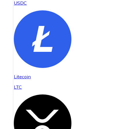
USDC
Litecoin
LTC