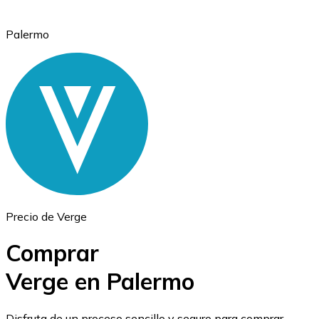
Palermo
Ethereum
ETH
Precio de Verge
Comprar
Verge en Palermo
USD Coin
Disfruta de un proceso sencillo y seguro para comprar,