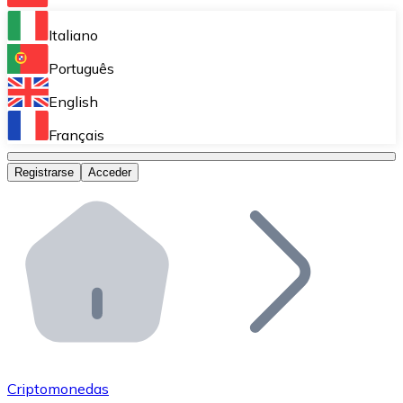
Bitnovo Ramp
Italiano
Integra nuestra solución en tu plataforma.
Português
Bitnovo Giftcards
English
Vende nuestras tarjetas regalo en tu negocio.
Français
Bitnovo OTC
Registrarse
Acceder
Realiza operaciones de gran volumen.
Bitnovo ATM
Integra un ATM Bitnovo en tu negocio y permite que t
Bitnovo API
Integra nuestra API en tu ecosistema.
Conviértete en Distribuidor
Únete a nuestra red de distribuidores.
Criptomonedas