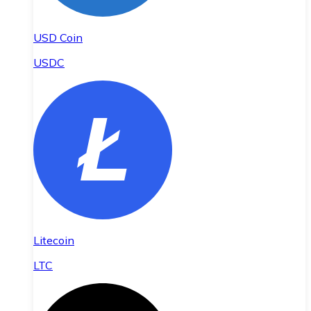
USD Coin
USDC
Litecoin
LTC