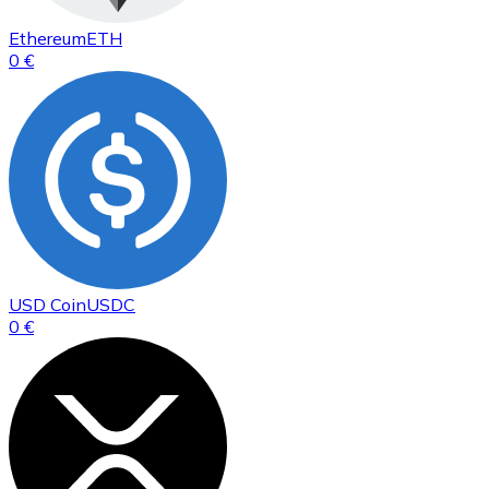
Ethereum
ETH
0 €
USD Coin
USDC
0 €