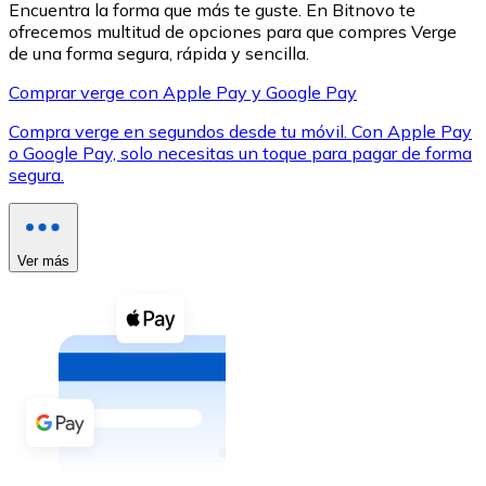
Encuentra la forma que más te guste. En Bitnovo te
ofrecemos multitud de opciones para que compres Verge
de una forma segura, rápida y sencilla.
Comprar verge con Apple Pay y Google Pay
Compra verge en segundos desde tu móvil. Con Apple Pay
XRP
o Google Pay, solo necesitas un toque para pagar de forma
segura.
XRP
Ver más
Ver todo
Efectivo
Compra criptomonedas con efectivo en tu tienda más 
Comprar con efectivo
Transferencia SEPA
Añade fondos a tu cuenta Bitnovo o realiza compras di