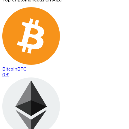
Bitcoin
BTC
0 €