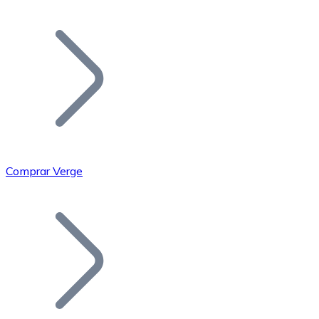
Listar Token
Añade tu proyecto a nuestro ecosistema.
Comprar Verge
Bitcoin
BTC