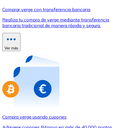
Comprar con Transferencia
Comprar verge con transferencia bancaria
Tarjeta de crédito / débito
Realiza tu compra de verge mediante transferencia
Utiliza tarjetas Visa y Mastercard para comprar criptom
bancaria tradicional de manera rápida y segura.
Comprar con tarjeta
Tienda - Tarjetas regalo
Ver más
Nuevo
Compra tarjetas regalo de tus marcas favoritas con cr
Ir a la tienda de tarjetas regalo
Compra verge usando cupones
Adquiere cupones Bitnovo en más de 40.000 puntos