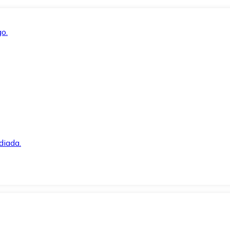
o.
diada.