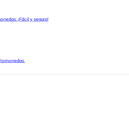
onedas. ¡Fácil y seguro!
iptomonedas.
o.