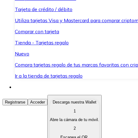
Tarjeta de crédito / débito
Utiliza tarjetas Visa y Mastercard para comprar criptom
Comprar con tarjeta
Tienda - Tarjetas regalo
Nuevo
Compra tarjetas regalo de tus marcas favoritas con cr
Ir a la tienda de tarjetas regalo
Comprar Criptomonedas
Registrarse
Acceder
Descarga nuestra Wallet
1
Compra criptomonedas con diferentes métodos de pag
Abre la cámara de tu móvil.
Vender Criptomonedas
2
Vende tus criptomonedas de forma rápida y segura.
Escanea el QR.