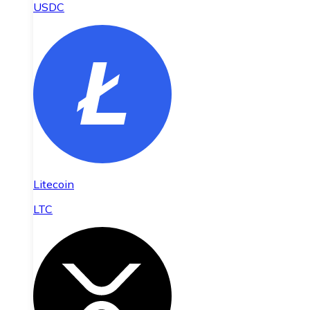
USDC
Litecoin
LTC