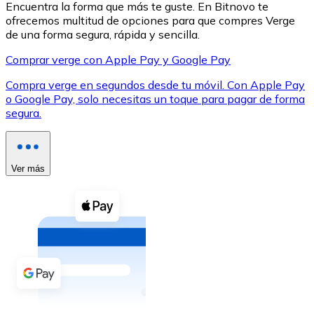
Encuentra la forma que más te guste. En Bitnovo te
ofrecemos multitud de opciones para que compres Verge
de una forma segura, rápida y sencilla.
Comprar verge con Apple Pay y Google Pay
Compra verge en segundos desde tu móvil. Con Apple Pay
XRP
o Google Pay, solo necesitas un toque para pagar de forma
segura.
XRP
Ver más
Ver todo
Efectivo
Compra criptomonedas con efectivo en tu tienda más 
Comprar con efectivo
Transferencia SEPA
Añade fondos a tu cuenta Bitnovo o realiza compras di