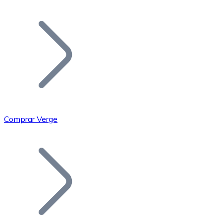
Listar Token
Añade tu proyecto a nuestro ecosistema.
Comprar Verge
Bitcoin
BTC