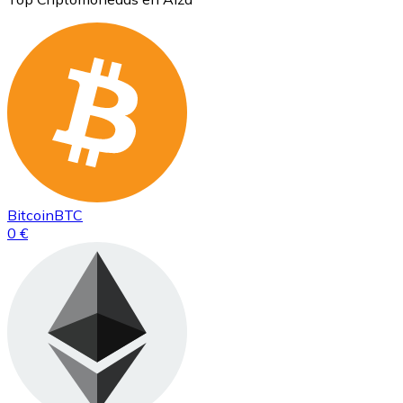
Bitcoin
BTC
0 €