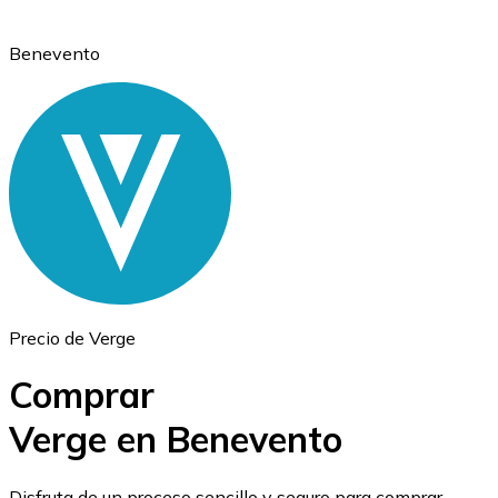
Benevento
Ethereum
ETH
Precio de Verge
Comprar
Verge en Benevento
USD Coin
Disfruta de un proceso sencillo y seguro para comprar,