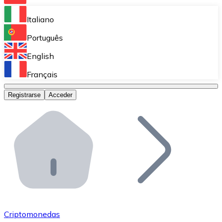
Bitnovo Ramp
Italiano
Integra nuestra solución en tu plataforma.
Português
Bitnovo Giftcards
English
Vende nuestras tarjetas regalo en tu negocio.
Français
Bitnovo OTC
Registrarse
Acceder
Realiza operaciones de gran volumen.
Bitnovo ATM
Integra un ATM Bitnovo en tu negocio y permite que t
Bitnovo API
Integra nuestra API en tu ecosistema.
Conviértete en Distribuidor
Únete a nuestra red de distribuidores.
Criptomonedas