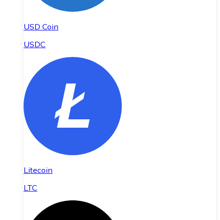
USD Coin
USDC
Litecoin
LTC