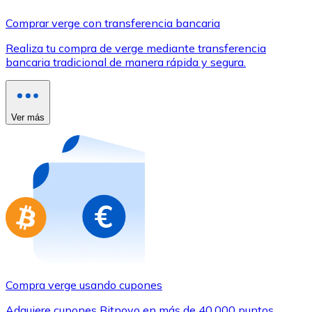
Comprar con Transferencia
Comprar verge con transferencia bancaria
Tarjeta de crédito / débito
Realiza tu compra de verge mediante transferencia
Utiliza tarjetas Visa y Mastercard para comprar criptom
bancaria tradicional de manera rápida y segura.
Comprar con tarjeta
Tienda - Tarjetas regalo
Ver más
Nuevo
Compra tarjetas regalo de tus marcas favoritas con cr
Ir a la tienda de tarjetas regalo
Compra verge usando cupones
Adquiere cupones Bitnovo en más de 40.000 puntos