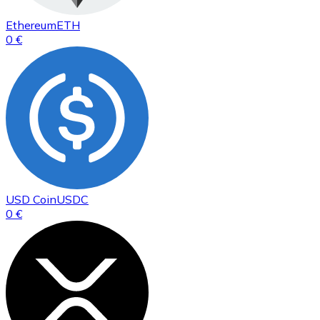
Ethereum
ETH
0 €
USD Coin
USDC
0 €