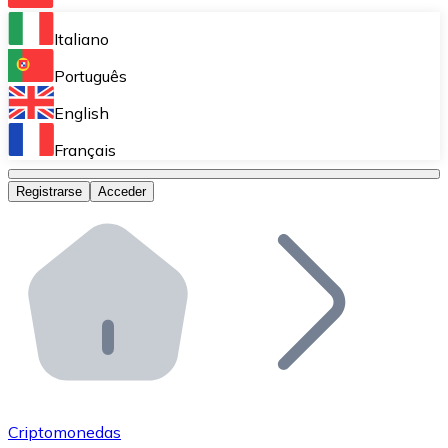
Bitnovo Ramp
Italiano
Integra nuestra solución en tu plataforma.
Português
Bitnovo Giftcards
English
Vende nuestras tarjetas regalo en tu negocio.
Français
Bitnovo OTC
Registrarse
Acceder
Realiza operaciones de gran volumen.
Bitnovo ATM
Integra un ATM Bitnovo en tu negocio y permite que t
Bitnovo API
Integra nuestra API en tu ecosistema.
Conviértete en Distribuidor
Únete a nuestra red de distribuidores.
Criptomonedas