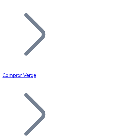
Listar Token
Añade tu proyecto a nuestro ecosistema.
Comprar Verge
Bitcoin
BTC