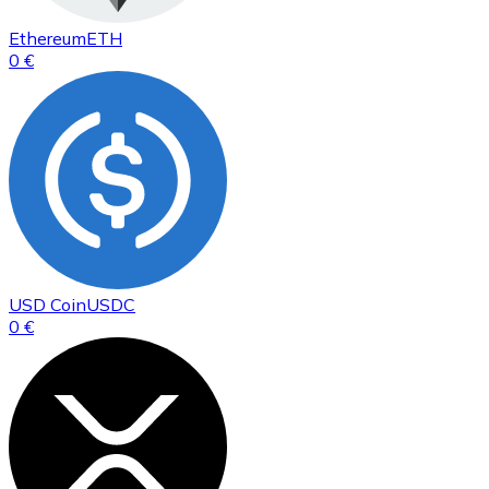
Ethereum
ETH
0 €
USD Coin
USDC
0 €