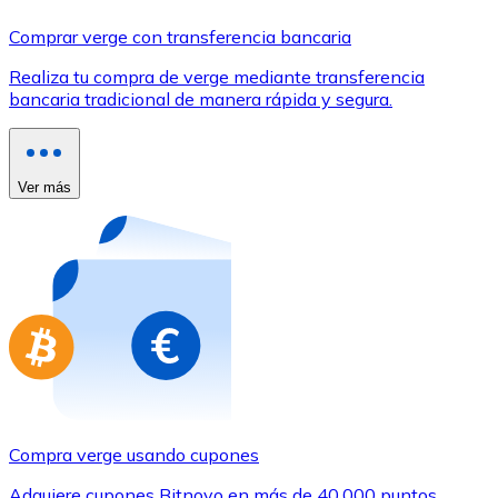
Comprar con Transferencia
Comprar verge con transferencia bancaria
Tarjeta de crédito / débito
Realiza tu compra de verge mediante transferencia
Utiliza tarjetas Visa y Mastercard para comprar criptom
bancaria tradicional de manera rápida y segura.
Comprar con tarjeta
Tienda - Tarjetas regalo
Ver más
Nuevo
Compra tarjetas regalo de tus marcas favoritas con cr
Ir a la tienda de tarjetas regalo
Compra verge usando cupones
Adquiere cupones Bitnovo en más de 40.000 puntos