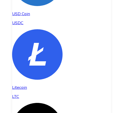
USD Coin
USDC
Litecoin
LTC