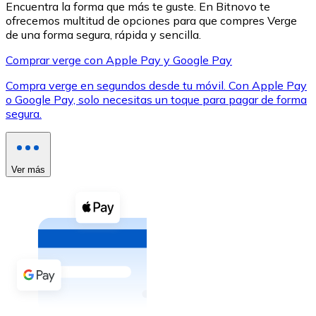
Encuentra la forma que más te guste. En Bitnovo te
ofrecemos multitud de opciones para que compres Verge
de una forma segura, rápida y sencilla.
Comprar verge con Apple Pay y Google Pay
Compra verge en segundos desde tu móvil. Con Apple Pay
XRP
o Google Pay, solo necesitas un toque para pagar de forma
segura.
XRP
Ver más
Ver todo
Efectivo
Compra criptomonedas con efectivo en tu tienda más 
Comprar con efectivo
Transferencia SEPA
Añade fondos a tu cuenta Bitnovo o realiza compras di