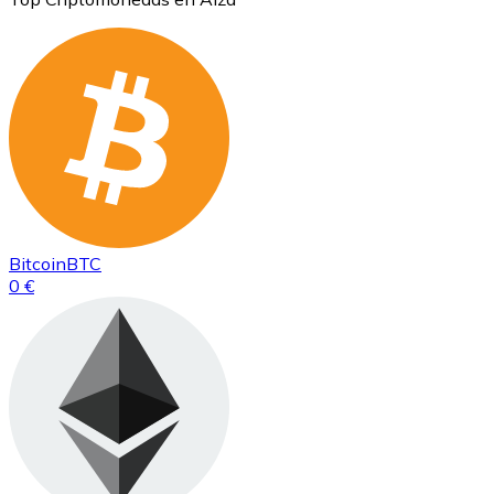
Bitcoin
BTC
0 €