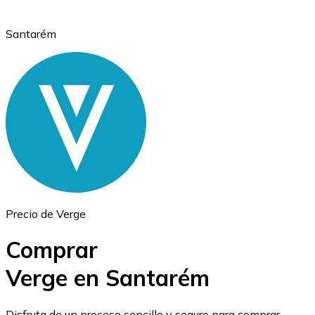
Santarém
Ethereum
ETH
Precio de Verge
Comprar
Verge en Santarém
USD Coin
Disfruta de un proceso sencillo y seguro para comprar,