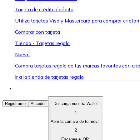
Tarjeta de crédito / débito
Utiliza tarjetas Visa y Mastercard para comprar criptom
Comprar con tarjeta
Tienda - Tarjetas regalo
Nuevo
Compra tarjetas regalo de tus marcas favoritas con cr
Ir a la tienda de tarjetas regalo
Comprar Criptomonedas
Registrarse
Acceder
Descarga nuestra Wallet
1
Compra criptomonedas con diferentes métodos de pag
Abre la cámara de tu móvil.
Vender Criptomonedas
2
Vende tus criptomonedas de forma rápida y segura.
Escanea el QR.