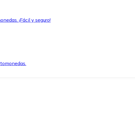
onedas. ¡Fácil y seguro!
iptomonedas.
o.