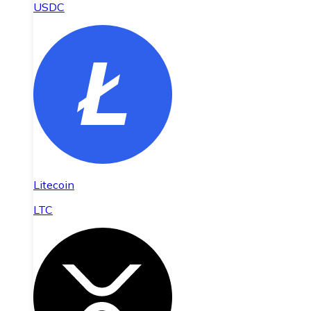
USDC
Litecoin
LTC