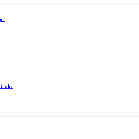
o.
diada.