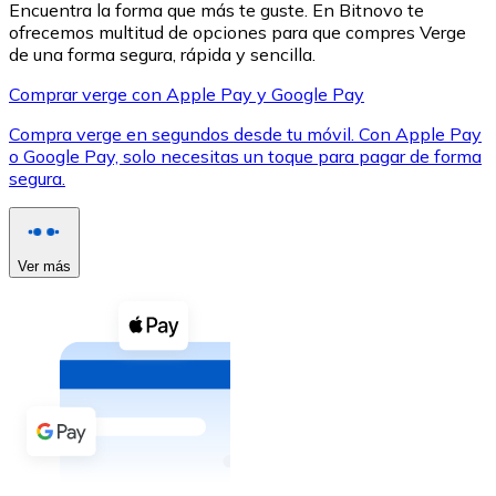
Encuentra la forma que más te guste. En Bitnovo te
ofrecemos multitud de opciones para que compres Verge
de una forma segura, rápida y sencilla.
Comprar verge con Apple Pay y Google Pay
Compra verge en segundos desde tu móvil. Con Apple Pay
XRP
o Google Pay, solo necesitas un toque para pagar de forma
segura.
XRP
Ver más
Ver todo
Efectivo
Compra criptomonedas con efectivo en tu tienda más 
Comprar con efectivo
Transferencia SEPA
Añade fondos a tu cuenta Bitnovo o realiza compras di