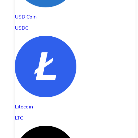
USD Coin
USDC
Litecoin
LTC