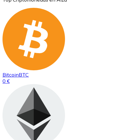
Bitcoin
BTC
0 €