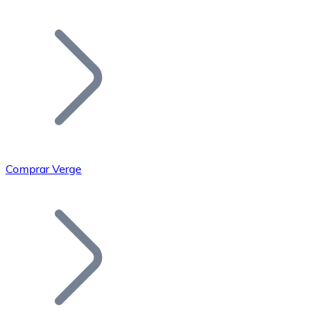
Listar Token
Añade tu proyecto a nuestro ecosistema.
Comprar Verge
Bitcoin
BTC