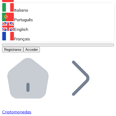
Bitnovo Ramp
Italiano
Integra nuestra solución en tu plataforma.
Português
Bitnovo Giftcards
English
Vende nuestras tarjetas regalo en tu negocio.
Français
Bitnovo OTC
Registrarse
Acceder
Realiza operaciones de gran volumen.
Bitnovo ATM
Integra un ATM Bitnovo en tu negocio y permite que t
Bitnovo API
Integra nuestra API en tu ecosistema.
Conviértete en Distribuidor
Únete a nuestra red de distribuidores.
Criptomonedas