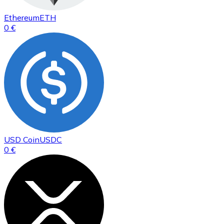
Ethereum
ETH
0 €
USD Coin
USDC
0 €