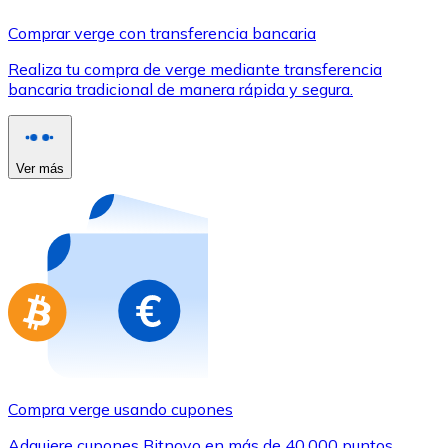
Comprar con Transferencia
Comprar verge con transferencia bancaria
Tarjeta de crédito / débito
Realiza tu compra de verge mediante transferencia
Utiliza tarjetas Visa y Mastercard para comprar criptom
bancaria tradicional de manera rápida y segura.
Comprar con tarjeta
Tienda - Tarjetas regalo
Ver más
Nuevo
Compra tarjetas regalo de tus marcas favoritas con cr
Ir a la tienda de tarjetas regalo
Compra verge usando cupones
Adquiere cupones Bitnovo en más de 40.000 puntos