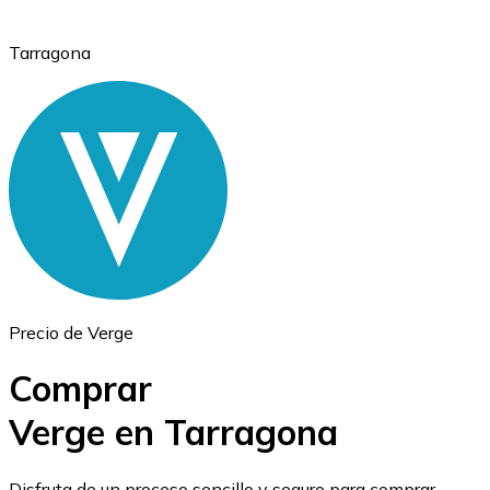
Tarragona
Ethereum
ETH
Precio de Verge
Comprar
Verge en Tarragona
USD Coin
Disfruta de un proceso sencillo y seguro para comprar,