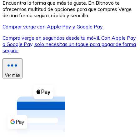
Encuentra la forma que más te guste. En Bitnovo te
ofrecemos multitud de opciones para que compres Verge
de una forma segura, rápida y sencilla.
Comprar verge con Apple Pay y Google Pay
Compra verge en segundos desde tu móvil. Con Apple Pay
XRP
o Google Pay, solo necesitas un toque para pagar de forma
segura.
XRP
Ver más
Ver todo
Efectivo
Compra criptomonedas con efectivo en tu tienda más 
Comprar con efectivo
Transferencia SEPA
Añade fondos a tu cuenta Bitnovo o realiza compras di