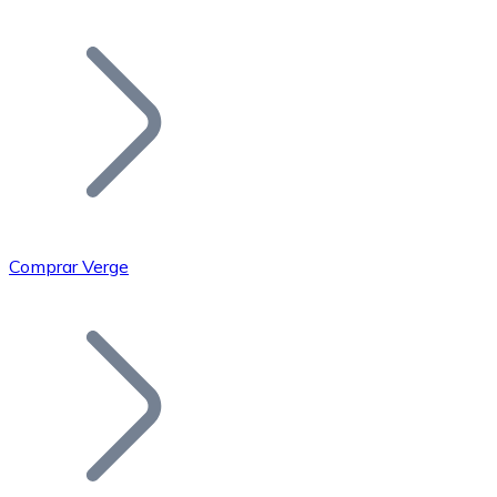
Listar Token
Añade tu proyecto a nuestro ecosistema.
Comprar Verge
Bitcoin
BTC