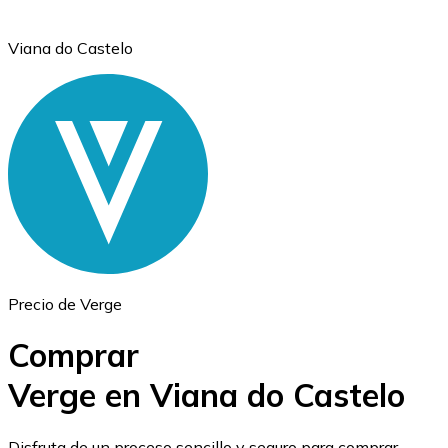
Viana do Castelo
Ethereum
ETH
Precio de Verge
Comprar
Verge en Viana do Castelo
USD Coin
Disfruta de un proceso sencillo y seguro para comprar,