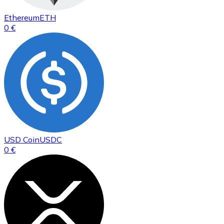
Ethereum
ETH
0 €
USD Coin
USDC
0 €