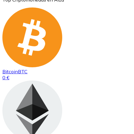
Bitcoin
BTC
0 €