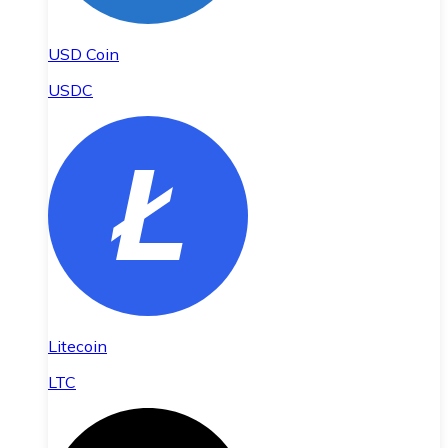
USD Coin
USDC
Litecoin
LTC