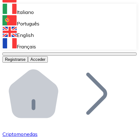
Bitnovo Ramp
Italiano
Integra nuestra solución en tu plataforma.
Português
Bitnovo Giftcards
English
Vende nuestras tarjetas regalo en tu negocio.
Français
Bitnovo OTC
Registrarse
Acceder
Realiza operaciones de gran volumen.
Bitnovo ATM
Integra un ATM Bitnovo en tu negocio y permite que t
Bitnovo API
Integra nuestra API en tu ecosistema.
Conviértete en Distribuidor
Únete a nuestra red de distribuidores.
Criptomonedas