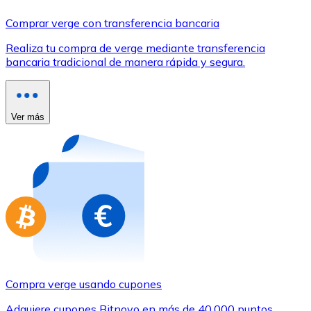
Comprar con Transferencia
Comprar verge con transferencia bancaria
Tarjeta de crédito / débito
Realiza tu compra de verge mediante transferencia
Utiliza tarjetas Visa y Mastercard para comprar criptom
bancaria tradicional de manera rápida y segura.
Comprar con tarjeta
Tienda - Tarjetas regalo
Ver más
Nuevo
Compra tarjetas regalo de tus marcas favoritas con cr
Ir a la tienda de tarjetas regalo
Compra verge usando cupones
Adquiere cupones Bitnovo en más de 40.000 puntos