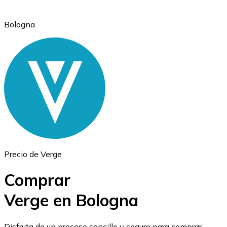
Bologna
Ethereum
ETH
Precio de Verge
Comprar
Verge en Bologna
USD Coin
Disfruta de un proceso sencillo y seguro para comprar,