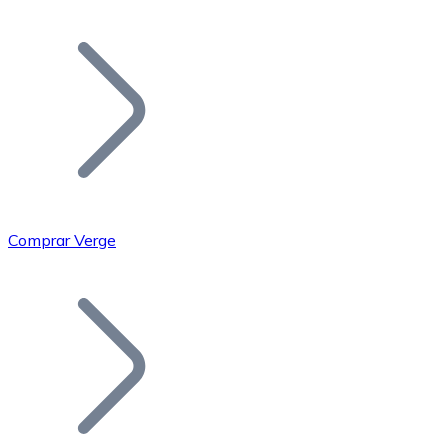
Listar Token
Añade tu proyecto a nuestro ecosistema.
Comprar Verge
Bitcoin
BTC