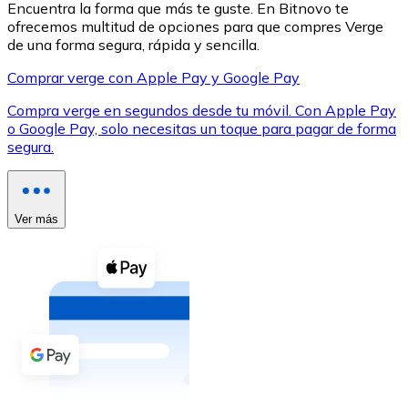
Encuentra la forma que más te guste. En Bitnovo te
ofrecemos multitud de opciones para que compres Verge
de una forma segura, rápida y sencilla.
Comprar verge con Apple Pay y Google Pay
Compra verge en segundos desde tu móvil. Con Apple Pay
XRP
o Google Pay, solo necesitas un toque para pagar de forma
segura.
XRP
Ver más
Ver todo
Efectivo
Compra criptomonedas con efectivo en tu tienda más 
Comprar con efectivo
Transferencia SEPA
Añade fondos a tu cuenta Bitnovo o realiza compras di