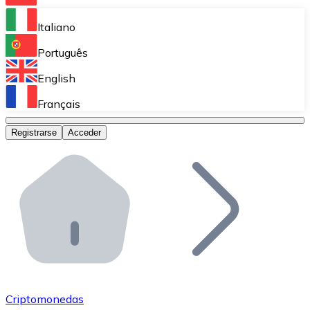
Bitnovo Ramp
Italiano
Integra nuestra solución en tu plataforma.
Português
Bitnovo Giftcards
English
Vende nuestras tarjetas regalo en tu negocio.
Français
Bitnovo OTC
Registrarse
Acceder
Realiza operaciones de gran volumen.
Bitnovo ATM
Integra un ATM Bitnovo en tu negocio y permite que t
Bitnovo API
Integra nuestra API en tu ecosistema.
Conviértete en Distribuidor
Únete a nuestra red de distribuidores.
Criptomonedas