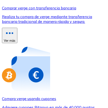
Comprar con Transferencia
Comprar verge con transferencia bancaria
Tarjeta de crédito / débito
Realiza tu compra de verge mediante transferencia
Utiliza tarjetas Visa y Mastercard para comprar criptom
bancaria tradicional de manera rápida y segura.
Comprar con tarjeta
Tienda - Tarjetas regalo
Ver más
Nuevo
Compra tarjetas regalo de tus marcas favoritas con cr
Ir a la tienda de tarjetas regalo
Compra verge usando cupones
Adquiere cupones Bitnovo en más de 40.000 puntos