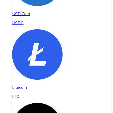
USD Coin
USDC
Litecoin
LTC