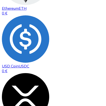
Ethereum
ETH
0 €
USD Coin
USDC
0 €