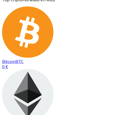
Bitcoin
BTC
0 €