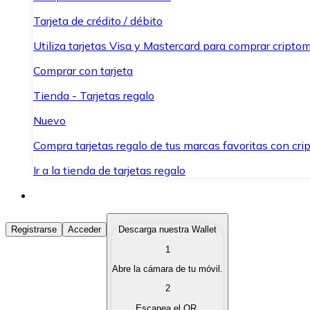
Tarjeta de crédito / débito
Utiliza tarjetas Visa y Mastercard para comprar criptom
Comprar con tarjeta
Tienda - Tarjetas regalo
Nuevo
Compra tarjetas regalo de tus marcas favoritas con cr
Ir a la tienda de tarjetas regalo
Comprar Criptomonedas
Registrarse
Acceder
Descarga nuestra Wallet
1
Compra criptomonedas con diferentes métodos de pag
Abre la cámara de tu móvil.
Vender Criptomonedas
2
Vende tus criptomonedas de forma rápida y segura.
Escanea el QR.