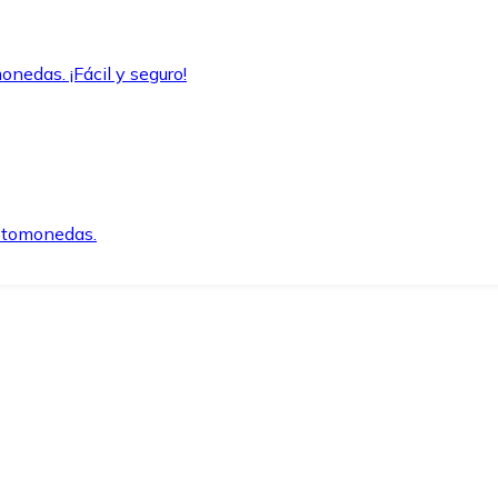
onedas. ¡Fácil y seguro!
iptomonedas.
o.