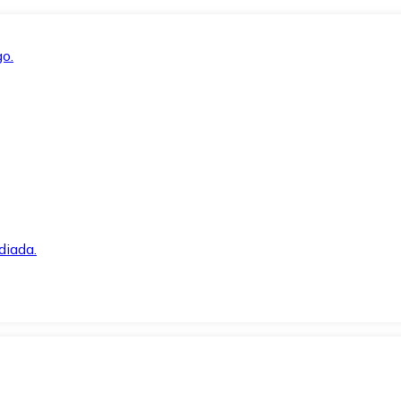
o.
diada.