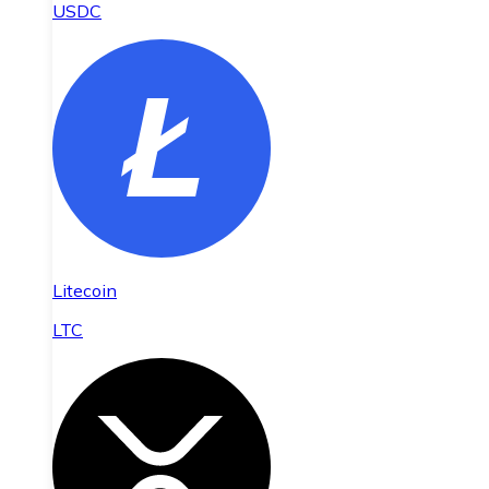
USDC
Litecoin
LTC