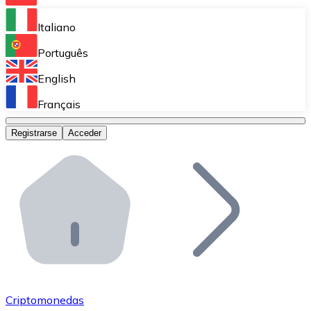
Bitnovo Ramp
Italiano
Integra nuestra solución en tu plataforma.
Português
Bitnovo Giftcards
English
Vende nuestras tarjetas regalo en tu negocio.
Français
Bitnovo OTC
Registrarse
Acceder
Realiza operaciones de gran volumen.
Bitnovo ATM
Integra un ATM Bitnovo en tu negocio y permite que t
Bitnovo API
Integra nuestra API en tu ecosistema.
Conviértete en Distribuidor
Únete a nuestra red de distribuidores.
Criptomonedas