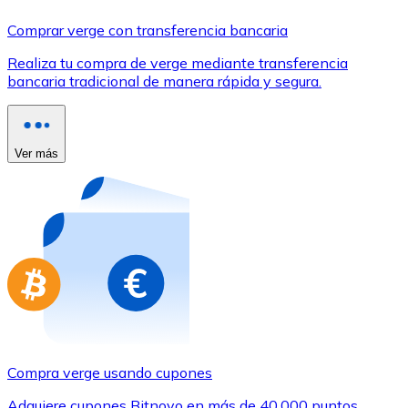
Comprar con Transferencia
Comprar verge con transferencia bancaria
Tarjeta de crédito / débito
Realiza tu compra de verge mediante transferencia
Utiliza tarjetas Visa y Mastercard para comprar criptom
bancaria tradicional de manera rápida y segura.
Comprar con tarjeta
Tienda - Tarjetas regalo
Ver más
Nuevo
Compra tarjetas regalo de tus marcas favoritas con cr
Ir a la tienda de tarjetas regalo
Compra verge usando cupones
Adquiere cupones Bitnovo en más de 40.000 puntos