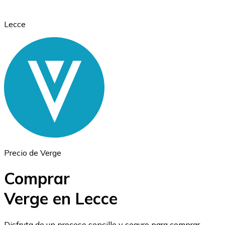
Lecce
Ethereum
ETH
Precio de Verge
Comprar
Verge en Lecce
USD Coin
Disfruta de un proceso sencillo y seguro para comprar,