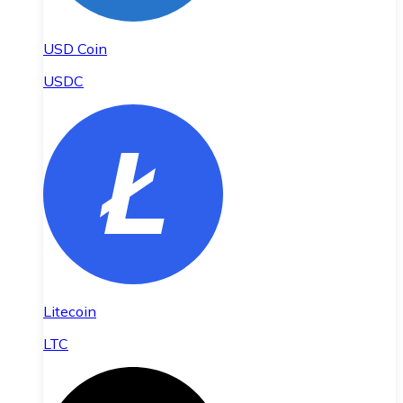
USD Coin
USDC
Litecoin
LTC