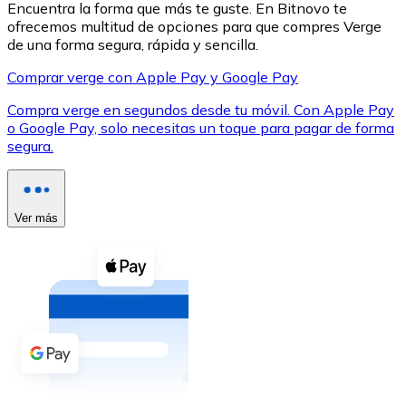
Encuentra la forma que más te guste. En Bitnovo te
ofrecemos multitud de opciones para que compres Verge
de una forma segura, rápida y sencilla.
Comprar verge con Apple Pay y Google Pay
Compra verge en segundos desde tu móvil. Con Apple Pay
XRP
o Google Pay, solo necesitas un toque para pagar de forma
segura.
XRP
Ver más
Ver todo
Efectivo
Compra criptomonedas con efectivo en tu tienda más 
Comprar con efectivo
Transferencia SEPA
Añade fondos a tu cuenta Bitnovo o realiza compras di