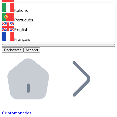
Bitnovo Ramp
Italiano
Integra nuestra solución en tu plataforma.
Português
Bitnovo Giftcards
English
Vende nuestras tarjetas regalo en tu negocio.
Français
Bitnovo OTC
Registrarse
Acceder
Realiza operaciones de gran volumen.
Bitnovo ATM
Integra un ATM Bitnovo en tu negocio y permite que t
Bitnovo API
Integra nuestra API en tu ecosistema.
Conviértete en Distribuidor
Únete a nuestra red de distribuidores.
Criptomonedas