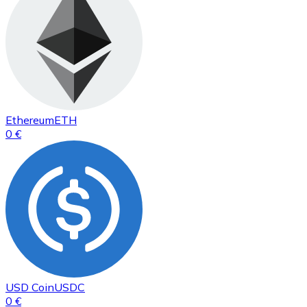
Ethereum
ETH
0 €
USD Coin
USDC
0 €