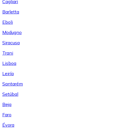
Cagliari
Barletta
Eboli
Modugno
Siracusa
Trani
Lisboa
Leiría
Santarém
Setúbal
Beja
Faro
Évora