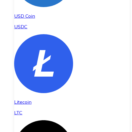
USD Coin
USDC
Litecoin
LTC