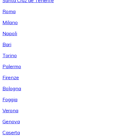
Santa Cruz de Tenerife
Roma
Milano
Napoli
Bari
Torino
Palermo
Firenze
Bologna
Foggia
Verona
Genova
Caserta