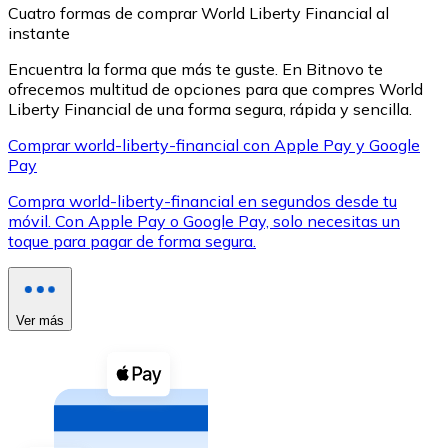
Cuatro formas de comprar World Liberty Financial al
instante
Encuentra la forma que más te guste. En Bitnovo te
ofrecemos multitud de opciones para que compres World
Liberty Financial de una forma segura, rápida y sencilla.
XRP
Comprar world-liberty-financial con Apple Pay y Google
Pay
XRP
Compra world-liberty-financial en segundos desde tu
móvil. Con Apple Pay o Google Pay, solo necesitas un
toque para pagar de forma segura.
Ver todo
Efectivo
Compra criptomonedas con efectivo en tu tienda más 
Ver más
Comprar con efectivo
Transferencia SEPA
Añade fondos a tu cuenta Bitnovo o realiza compras di