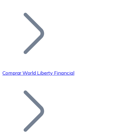
Listar Token
Añade tu proyecto a nuestro ecosistema.
Comprar World Liberty Financial
Bitcoin
BTC