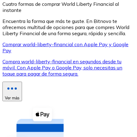
Cuatro formas de comprar World Liberty Financial al
instante
Encuentra la forma que más te guste. En Bitnovo te
ofrecemos multitud de opciones para que compres World
Liberty Financial de una forma segura, rápida y sencilla.
XRP
Comprar world-liberty-financial con Apple Pay y Google
Pay
XRP
Compra world-liberty-financial en segundos desde tu
móvil. Con Apple Pay o Google Pay, solo necesitas un
toque para pagar de forma segura.
Ver todo
Efectivo
Compra criptomonedas con efectivo en tu tienda más 
Ver más
Comprar con efectivo
Transferencia SEPA
Añade fondos a tu cuenta Bitnovo o realiza compras di