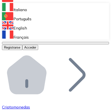
Bitnovo Ramp
Italiano
Integra nuestra solución en tu plataforma.
Português
Bitnovo Giftcards
English
Vende nuestras tarjetas regalo en tu negocio.
Français
Bitnovo OTC
Registrarse
Acceder
Realiza operaciones de gran volumen.
Bitnovo ATM
Integra un ATM Bitnovo en tu negocio y permite que t
Bitnovo API
Integra nuestra API en tu ecosistema.
Conviértete en Distribuidor
Únete a nuestra red de distribuidores.
Criptomonedas