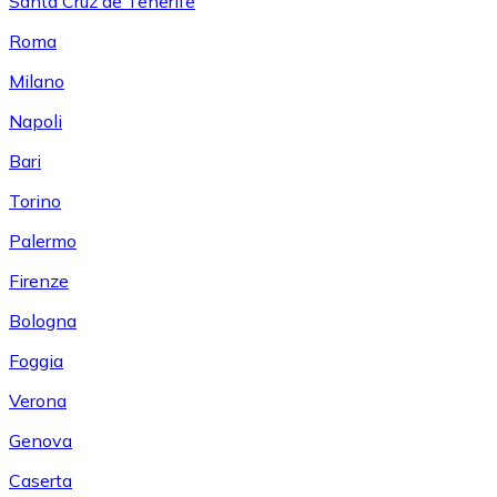
Santa Cruz de Tenerife
Roma
Milano
Napoli
Bari
Torino
Palermo
Firenze
Bologna
Foggia
Verona
Genova
Caserta