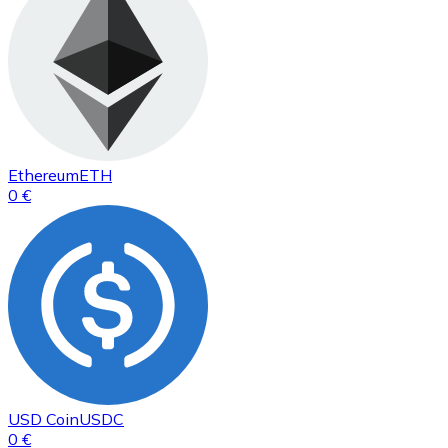
Ethereum
ETH
0 €
USD Coin
USDC
0 €