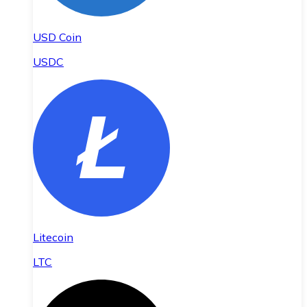
USD Coin
USDC
Litecoin
LTC