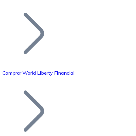
Listar Token
Añade tu proyecto a nuestro ecosistema.
Comprar World Liberty Financial
Bitcoin
BTC