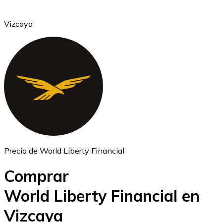
Vizcaya
Ethereum
ETH
Precio de World Liberty Financial
Comprar
World Liberty Financial en
Vizcaya
USD Coin