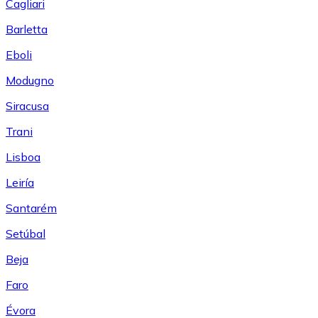
Cagliari
Barletta
Eboli
Modugno
Siracusa
Trani
Lisboa
Leiría
Santarém
Setúbal
Beja
Faro
Évora