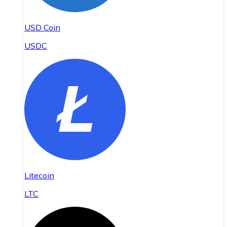
USD Coin
USDC
Litecoin
LTC