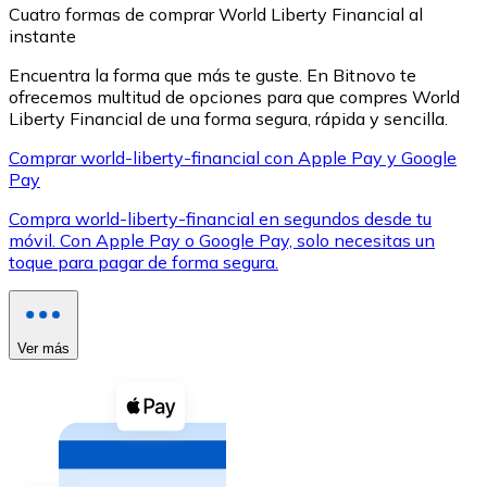
Cuatro formas de comprar World Liberty Financial al
instante
Encuentra la forma que más te guste. En Bitnovo te
ofrecemos multitud de opciones para que compres World
Liberty Financial de una forma segura, rápida y sencilla.
XRP
Comprar world-liberty-financial con Apple Pay y Google
Pay
XRP
Compra world-liberty-financial en segundos desde tu
móvil. Con Apple Pay o Google Pay, solo necesitas un
toque para pagar de forma segura.
Ver todo
Efectivo
Compra criptomonedas con efectivo en tu tienda más 
Ver más
Comprar con efectivo
Transferencia SEPA
Añade fondos a tu cuenta Bitnovo o realiza compras di