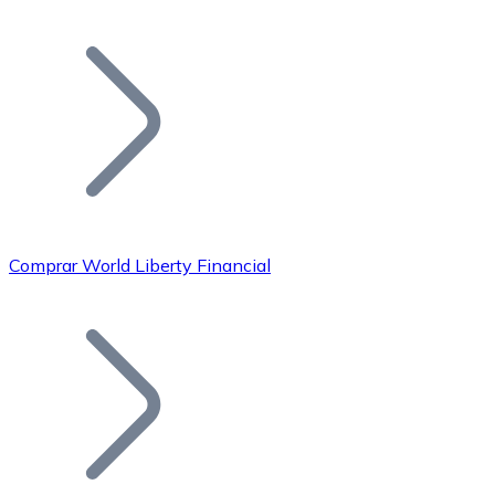
Listar Token
Añade tu proyecto a nuestro ecosistema.
Comprar World Liberty Financial
Bitcoin
BTC