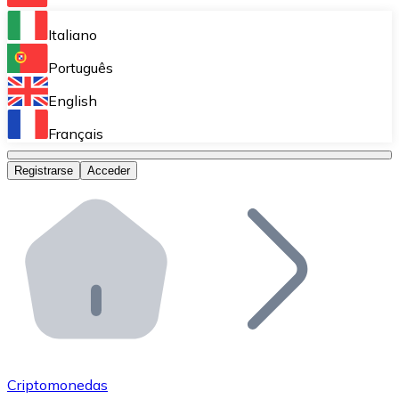
Bitnovo Ramp
Italiano
Integra nuestra solución en tu plataforma.
Português
Bitnovo Giftcards
English
Vende nuestras tarjetas regalo en tu negocio.
Français
Bitnovo OTC
Registrarse
Acceder
Realiza operaciones de gran volumen.
Bitnovo ATM
Integra un ATM Bitnovo en tu negocio y permite que t
Bitnovo API
Integra nuestra API en tu ecosistema.
Conviértete en Distribuidor
Únete a nuestra red de distribuidores.
Criptomonedas