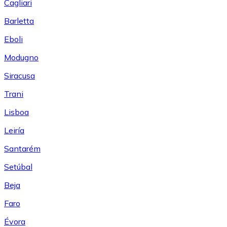
Cagliari
Barletta
Eboli
Modugno
Siracusa
Trani
Lisboa
Leiría
Santarém
Setúbal
Beja
Faro
Évora