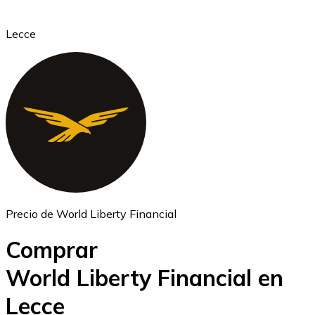
Lecce
Ethereum
ETH
Precio de World Liberty Financial
Comprar
World Liberty Financial en
Lecce
USD Coin