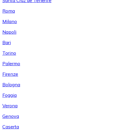
Santa Cruz de Tenerife
Roma
Milano
Napoli
Bari
Torino
Palermo
Firenze
Bologna
Foggia
Verona
Genova
Caserta