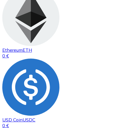
Ethereum
ETH
0 €
USD Coin
USDC
0 €