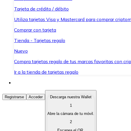
Tarjeta de crédito / débito
Utiliza tarjetas Visa y Mastercard para comprar criptom
Comprar con tarjeta
Tienda - Tarjetas regalo
Nuevo
Compra tarjetas regalo de tus marcas favoritas con cr
Ir a la tienda de tarjetas regalo
Comprar Criptomonedas
Registrarse
Acceder
Descarga nuestra Wallet
1
Compra criptomonedas con diferentes métodos de pag
Abre la cámara de tu móvil.
Vender Criptomonedas
2
Vende tus criptomonedas de forma rápida y segura.
Escanea el QR.