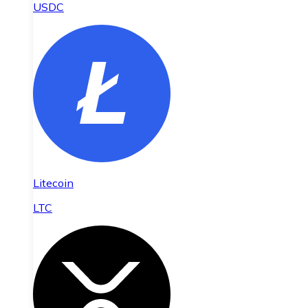
USDC
Litecoin
LTC