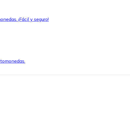
onedas. ¡Fácil y seguro!
iptomonedas.
o.