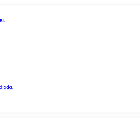
o.
diada.