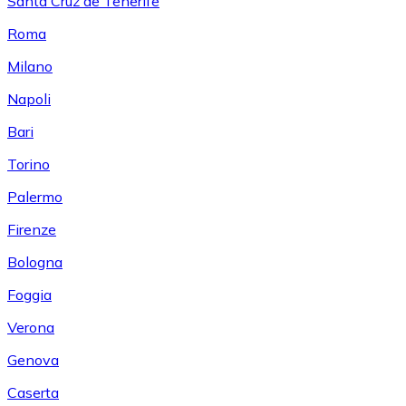
Santa Cruz de Tenerife
Roma
Milano
Napoli
Bari
Torino
Palermo
Firenze
Bologna
Foggia
Verona
Genova
Caserta