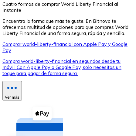
Cuatro formas de comprar World Liberty Financial al
instante
Encuentra la forma que más te guste. En Bitnovo te
ofrecemos multitud de opciones para que compres World
Liberty Financial de una forma segura, rápida y sencilla.
XRP
Comprar world-liberty-financial con Apple Pay y Google
Pay
XRP
Compra world-liberty-financial en segundos desde tu
móvil. Con Apple Pay o Google Pay, solo necesitas un
toque para pagar de forma segura.
Ver todo
Efectivo
Compra criptomonedas con efectivo en tu tienda más 
Ver más
Comprar con efectivo
Transferencia SEPA
Añade fondos a tu cuenta Bitnovo o realiza compras di