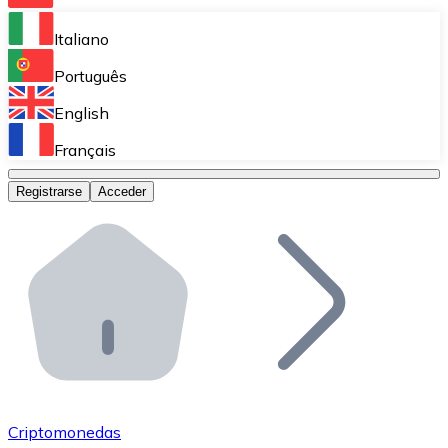
Bitnovo Ramp
Italiano
Integra nuestra solución en tu plataforma.
Português
Bitnovo Giftcards
English
Vende nuestras tarjetas regalo en tu negocio.
Français
Bitnovo OTC
Registrarse
Acceder
Realiza operaciones de gran volumen.
Bitnovo ATM
Integra un ATM Bitnovo en tu negocio y permite que t
Bitnovo API
Integra nuestra API en tu ecosistema.
Conviértete en Distribuidor
Únete a nuestra red de distribuidores.
Criptomonedas