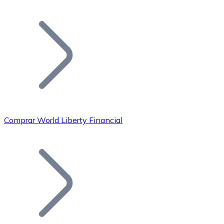
Listar Token
Añade tu proyecto a nuestro ecosistema.
Comprar World Liberty Financial
Bitcoin
BTC