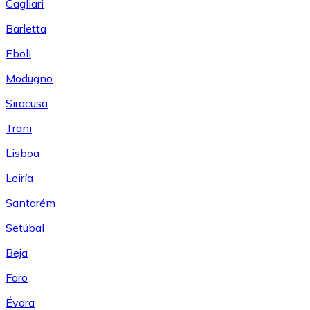
Cagliari
Barletta
Eboli
Modugno
Siracusa
Trani
Lisboa
Leiría
Santarém
Setúbal
Beja
Faro
Évora