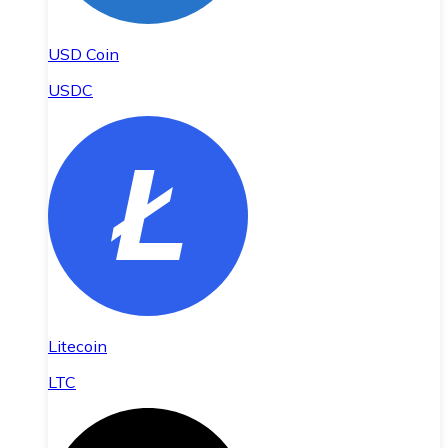
USD Coin
USDC
Litecoin
LTC