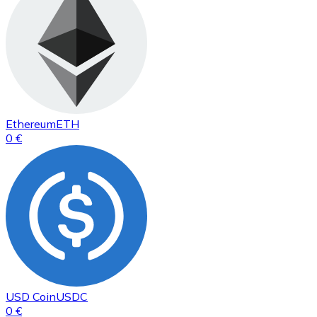
Ethereum
ETH
0 €
USD Coin
USDC
0 €