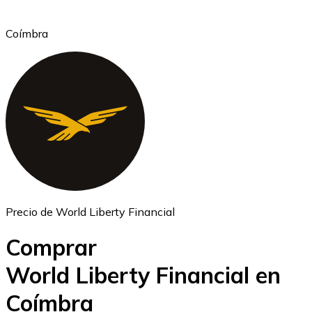
Coímbra
Ethereum
ETH
Precio de World Liberty Financial
Comprar
World Liberty Financial en
Coímbra
USD Coin