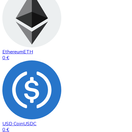
Ethereum
ETH
0 €
USD Coin
USDC
0 €