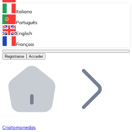
Bitnovo Ramp
Italiano
Integra nuestra solución en tu plataforma.
Português
Bitnovo Giftcards
English
Vende nuestras tarjetas regalo en tu negocio.
Français
Bitnovo OTC
Registrarse
Acceder
Realiza operaciones de gran volumen.
Bitnovo ATM
Integra un ATM Bitnovo en tu negocio y permite que t
Bitnovo API
Integra nuestra API en tu ecosistema.
Conviértete en Distribuidor
Únete a nuestra red de distribuidores.
Criptomonedas