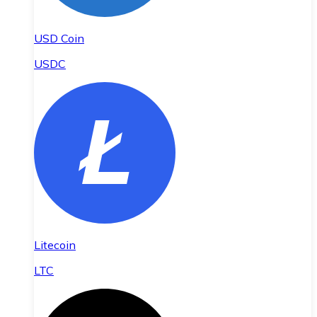
USD Coin
USDC
Litecoin
LTC