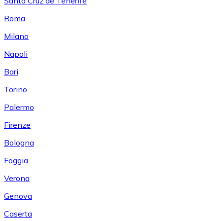
Santa Cruz de Tenerife
Roma
Milano
Napoli
Bari
Torino
Palermo
Firenze
Bologna
Foggia
Verona
Genova
Caserta