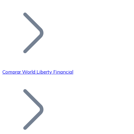
Listar Token
Añade tu proyecto a nuestro ecosistema.
Comprar World Liberty Financial
Bitcoin
BTC