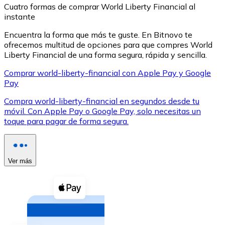
Cuatro formas de comprar World Liberty Financial al
instante
Encuentra la forma que más te guste. En Bitnovo te
ofrecemos multitud de opciones para que compres World
Liberty Financial de una forma segura, rápida y sencilla.
XRP
Comprar world-liberty-financial con Apple Pay y Google
Pay
XRP
Compra world-liberty-financial en segundos desde tu
móvil. Con Apple Pay o Google Pay, solo necesitas un
toque para pagar de forma segura.
Ver todo
Efectivo
Compra criptomonedas con efectivo en tu tienda más 
Ver más
Comprar con efectivo
Transferencia SEPA
Añade fondos a tu cuenta Bitnovo o realiza compras di