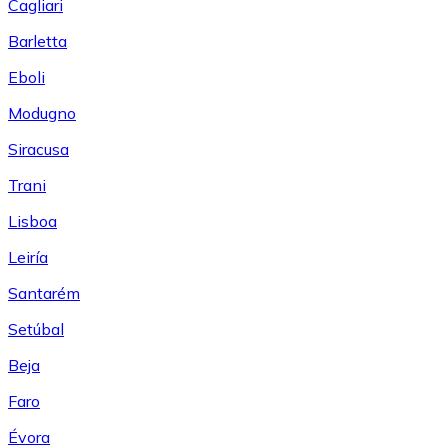
Cagliari
Barletta
Eboli
Modugno
Siracusa
Trani
Lisboa
Leiría
Santarém
Setúbal
Beja
Faro
Évora