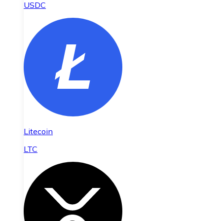
USDC
Litecoin
LTC