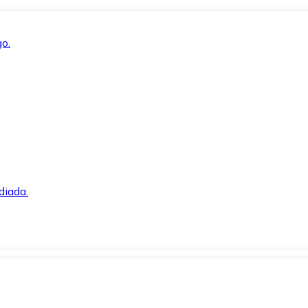
o.
diada.