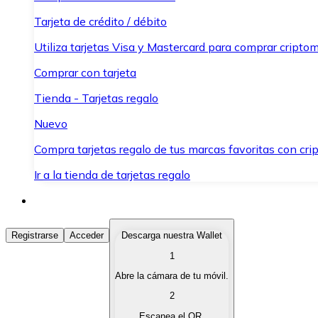
Tarjeta de crédito / débito
Utiliza tarjetas Visa y Mastercard para comprar criptom
Comprar con tarjeta
Tienda - Tarjetas regalo
Nuevo
Compra tarjetas regalo de tus marcas favoritas con cr
Ir a la tienda de tarjetas regalo
Comprar Criptomonedas
Registrarse
Acceder
Descarga nuestra Wallet
1
Compra criptomonedas con diferentes métodos de pag
Abre la cámara de tu móvil.
Vender Criptomonedas
2
Vende tus criptomonedas de forma rápida y segura.
Escanea el QR.