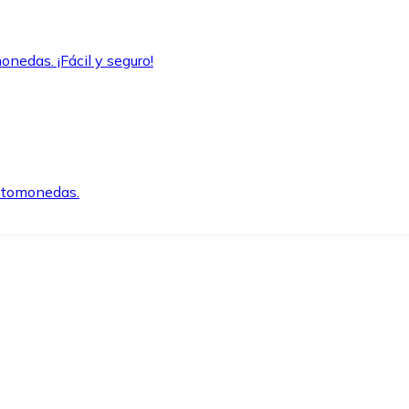
onedas. ¡Fácil y seguro!
iptomonedas.
o.