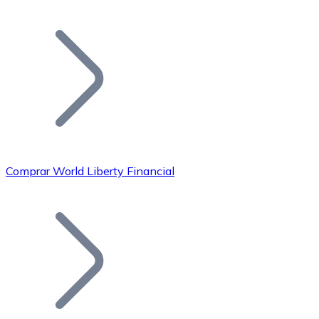
Listar Token
Añade tu proyecto a nuestro ecosistema.
Comprar World Liberty Financial
Bitcoin
BTC