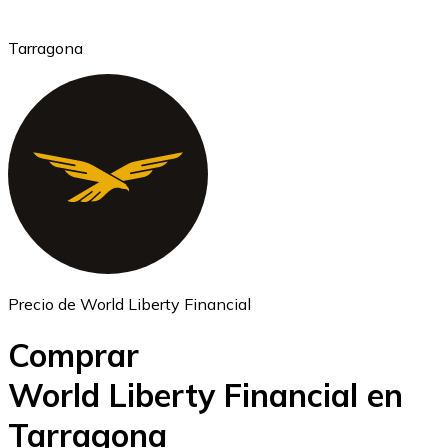
Tarragona
Ethereum
ETH
Precio de World Liberty Financial
Comprar
World Liberty Financial en
Tarragona
USD Coin