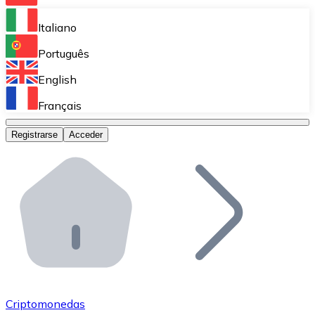
Bitnovo Ramp
Italiano
Integra nuestra solución en tu plataforma.
Português
Bitnovo Giftcards
English
Vende nuestras tarjetas regalo en tu negocio.
Français
Bitnovo OTC
Registrarse
Acceder
Realiza operaciones de gran volumen.
Bitnovo ATM
Integra un ATM Bitnovo en tu negocio y permite que t
Bitnovo API
Integra nuestra API en tu ecosistema.
Conviértete en Distribuidor
Únete a nuestra red de distribuidores.
Criptomonedas