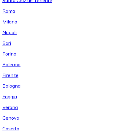
Santa Cruz de Tenerife
Roma
Milano
Napoli
Bari
Torino
Palermo
Firenze
Bologna
Foggia
Verona
Genova
Caserta