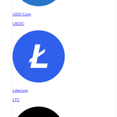
USD Coin
USDC
Litecoin
LTC