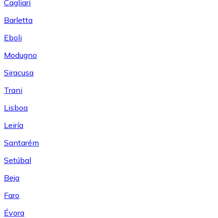
Cagliari
Barletta
Eboli
Modugno
Siracusa
Trani
Lisboa
Leiría
Santarém
Setúbal
Beja
Faro
Évora