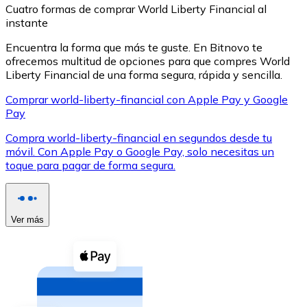
Cuatro formas de comprar World Liberty Financial al
instante
Encuentra la forma que más te guste. En Bitnovo te
ofrecemos multitud de opciones para que compres World
Liberty Financial de una forma segura, rápida y sencilla.
XRP
Comprar world-liberty-financial con Apple Pay y Google
Pay
XRP
Compra world-liberty-financial en segundos desde tu
móvil. Con Apple Pay o Google Pay, solo necesitas un
toque para pagar de forma segura.
Ver todo
Efectivo
Compra criptomonedas con efectivo en tu tienda más 
Ver más
Comprar con efectivo
Transferencia SEPA
Añade fondos a tu cuenta Bitnovo o realiza compras di